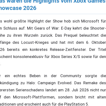
as waren die Highlights vom Xbox Games
howcase 2026
s wohl größte Highlight der Show hob sich Microsoft für
n Schluss auf: Mit Gears of War: E-Day kehrt die Shooter-
ihe zu ihren Wurzeln zurück. Das Prequel beleuchtet die
fänge des Locust-Krieges und hat mit dem 6. Oktober
26 bereits ein konkretes Release-Zeitfenster. Der Titel
scheint konsolenexklusiv für Xbox Series X/S sowie für den
.
r ein echtes Beben in der Community sorgte die
kündigung zu Halo: Campaign Evolved. Das Remake des
lerersten Serienschadens landet am 28. Juli 2026 nicht nur
f den Microsoft-Plattformen, sondern bricht mit alten
aditionen und erscheint auch für die PlayStation 5.