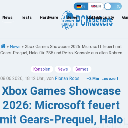
DE
EN
News
Tests
Hardware
Server
Games
IT-Security
Ga
»
News
»
Xbox Games Showcase 2026: Microsoft feuert mit
Gears-Prequel, Halo für PS5 und Retro-Konsole aus allen Rohren
Konsolen
News
Games
08.06.2026, 18:12 Uhr
, von
Florian Roos
~2 Min. Lesezeit
Xbox Games Showcase
2026: Microsoft feuert
mit Gears-Prequel, Halo