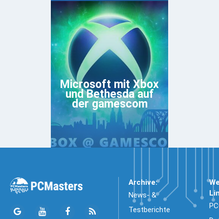
Microsoft mit Xbox
und Bethesda auf
der gamescom
Archive:
We
Li
News- &
PC
Testberichte