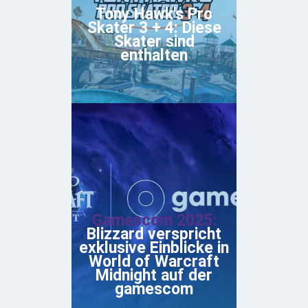
Tony Hawk's Pro
Skater 3 + 4: Diese
Skater sind
enthalten
Gamescom 2025:
Blizzard verspricht
exklusive Einblicke in
World of Warcraft
Midnight auf der
gamescom