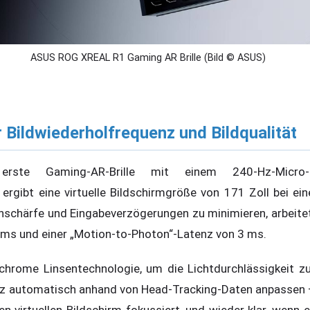
ASUS ROG XREAL R1 Gaming AR Brille (Bild © ASUS)
r Bildwiederholfrequenz und Bildqualität
ste Gaming-AR-Brille mit einem 240-Hz-Micro-O
ergibt eine virtuelle Bildschirmgröße von 171 Zoll bei ei
chärfe und Eingabeverzögerungen zu minimieren, arbeitet
 ms und einer „Motion-to-Photon“-Latenz von 3 ms.
rochrome Linsentechnologie, um die Lichtdurchlässigkeit zu
nz automatisch anhand von Head-Tracking-Daten anpassen –
n virtuellen Bildschirm fokussiert, und wieder klar, wenn 