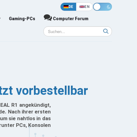
DE
EN
y
Gaming-PCs
Computer Forum
t vorbestellbar
REAL R1 angekündigt,
de. Nach ihrer ersten
m sie nahtlos in das
runter PCs, Konsolen