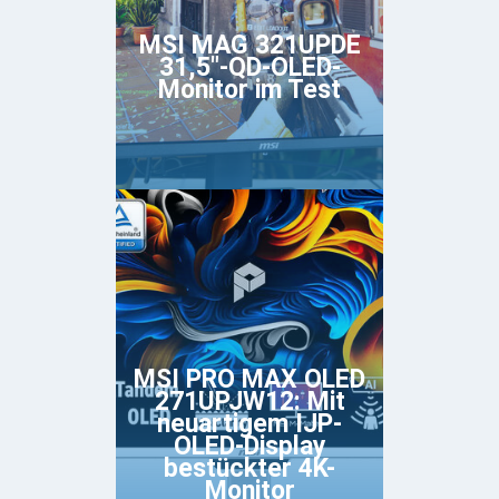
MSI MAG 321UPDE
31,5"-QD-OLED-
Monitor im Test
MSI PRO MAX OLED
271UPJW12: Mit
neuartigem IJP-
OLED-Display
bestückter 4K-
Monitor