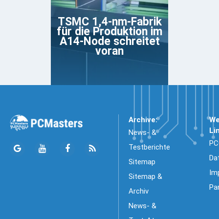
TSMC 1,4-nm-Fabrik
für die Produktion im
A14-Node schreitet
voran
Archive:
We
Li
News- &
PC
Testberichte
Da
Sitemap
Im
Sitemap &
Pa
Archiv
News- &