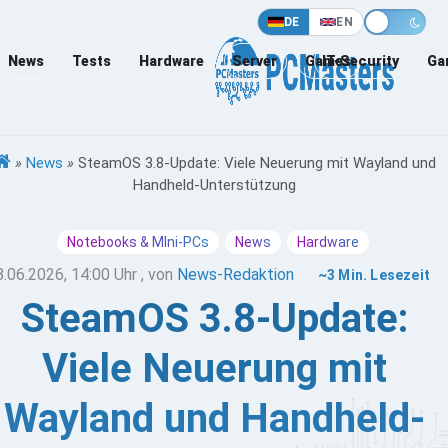
DE
EN
News
Tests
Hardware
Server
Games
IT-Security
Ga
»
News
»
SteamOS 3.8-Update: Viele Neuerung mit Wayland und
Handheld-Unterstützung
Notebooks & MIni-PCs
News
Hardware
8.06.2026, 14:00 Uhr
, von
News-Redaktion
~3 Min. Lesezeit
SteamOS 3.8-Update:
Viele Neuerung mit
Wayland und Handheld-