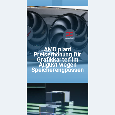
AMD plant
Preiserhöhung für
Grafikkarten im
August wegen
Speicherengpässen