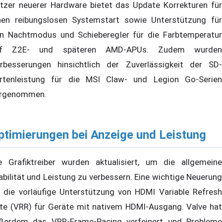
tzer neuerer Hardware bietet das Update Korrekturen für
nen reibungslosen Systemstart sowie Unterstützung für
n Nachtmodus und Schieberegler für die Farbtemperatur
uf Z2E- und späteren AMD-APUs. Zudem wurden
rbesserungen hinsichtlich der Zuverlässigkeit der SD-
rtenleistung für die MSI Claw- und Legion Go-Serien
rgenommen.
ptimierungen bei Anzeige und Leistung
e Grafiktreiber wurden aktualisiert, um die allgemeine
abilität und Leistung zu verbessern. Eine wichtige Neuerung
t die vorläufige Unterstützung von HDMI Variable Refresh
te (VRR) für Geräte mit nativem HDMI-Ausgang. Valve hat
ßerdem das VRR-Frame-Pacing verfeinert und Probleme