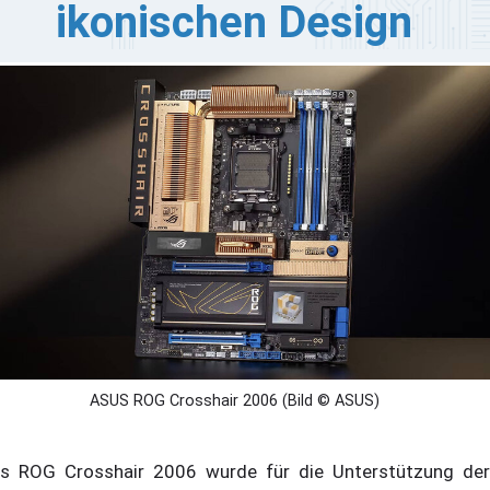
ikonischen Design
US Republic of Gamers hat das zuvor bereits gezeigte
G Crosshair 2006 nun offiziell angekündigt. Das
therboards erscheint zum 20-jährigen Jubiläum der
G Marke und verbindet einen Retro-Designstil, inspiriert
m ersten ROG-Motherboard, mit den technischen
ezifikationen des Crosshair X870E Dark Hero.
ASUS ROG Crosshair 2006 (Bild © ASUS)
s ROG Crosshair 2006 wurde für die Unterstützung der