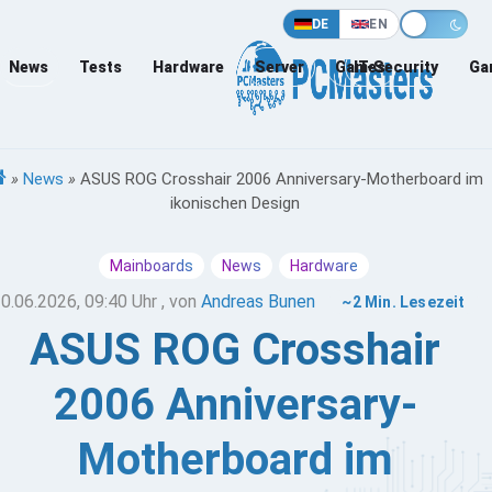
DE
EN
News
Tests
Hardware
Server
Games
IT-Security
Ga
»
News
»
ASUS ROG Crosshair 2006 Anniversary-Motherboard im
ikonischen Design
Mainboards
News
Hardware
0.06.2026, 09:40 Uhr
, von
Andreas Bunen
~2 Min. Lesezeit
ASUS ROG Crosshair
2006 Anniversary-
Motherboard im