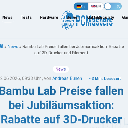
DE
EN
News
Tests
Hardware
Server
Games
IT-Security
Ga
»
News
»
Bambu Lab Preise fallen bei Jubiläumsaktion: Rabatte
auf 3D-Drucker und Filament
News
2.06.2026, 09:33 Uhr
, von
Andreas Bunen
~3 Min. Lesezeit
Bambu Lab Preise fallen
bei Jubiläumsaktion:
Rabatte auf 3D-Drucker