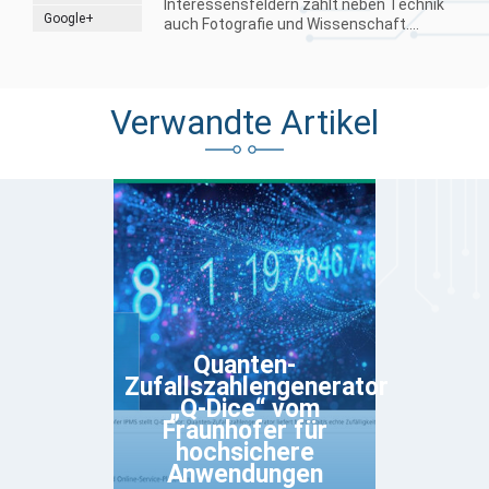
Interessensfeldern zählt neben Technik
Google+
auch Fotografie und Wissenschaft....
Verwandte Artikel
Quanten-
Zufallszahlengenerator
„Q-Dice“ vom
Fraunhofer für
hochsichere
Anwendungen