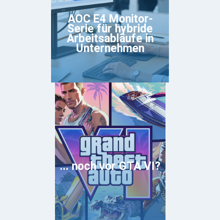
AOC E4 Monitor-
Serie für hybride
Arbeitsabläufe in
Unternehmen
... noch vor GTA VI?