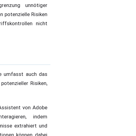
renzung unnötiger
 potenzielle Risiken
ffskontrollen nicht
ie umfasst auch das
otenzieller Risiken,
-Assistent von Adobe
eragieren, indem
nisse extrahiert und
tionen können dabei