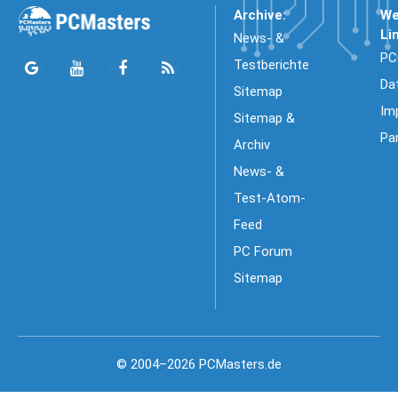
Archive:
We
Li
News- &
PC
Testberichte
Da
Sitemap
Im
Sitemap &
Pa
Archiv
News- &
Test-Atom-
Feed
PC Forum
Sitemap
© 2004–2026 PCMasters.de