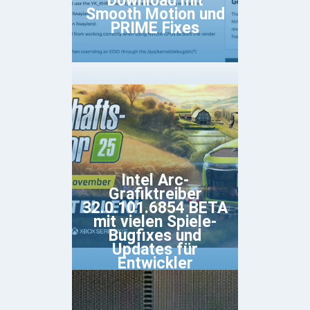
Download mit
Smooth Motion und
PRIME Fixes
Intel Arc-
Grafiktreiber
32.0.101.6854 BETA
mit vielen Spiele-
Bugfixes und
Updates für
Entwickler