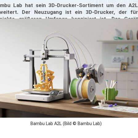
mbu Lab hat sein 3D-Drucker-Sortiment um den A2L
weitert. Der Neuzugang ist ein 3D-Drucker, der für
ojekte größeren Umfangs konzipiert ist. Das Gerät
rfügt über ein Bauvolumen von 330 x 320 x 325 mm,
durch sich auch voluminöse Modelle ohne Aufteilung
ucken lassen.
Bambu Lab A2L (Bild © Bambu Lab)