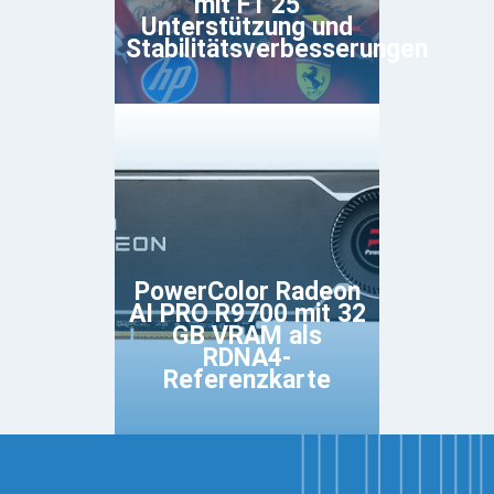
mit F1 25
Unterstützung und
Stabilitätsverbesserungen
PowerColor Radeon
AI PRO R9700 mit 32
GB VRAM als
RDNA4-
Referenzkarte