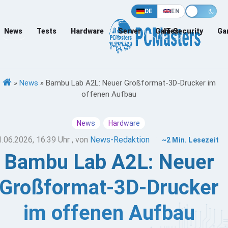
DE
EN
News
Tests
Hardware
Server
Games
IT-Security
Ga
»
News
»
Bambu Lab A2L: Neuer Großformat-3D-Drucker im
offenen Aufbau
News
Hardware
1.06.2026, 16:39 Uhr
, von
News-Redaktion
~2 Min. Lesezeit
Bambu Lab A2L: Neuer
Großformat-3D-Drucker
im offenen Aufbau