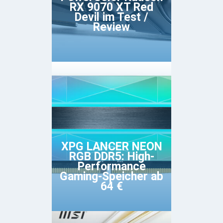
RX 9070 XT Red
Devil im Test /
Review
XPG LANCER NEON
RGB DDR5: High-
Performance
Gaming-Speicher ab
64 €