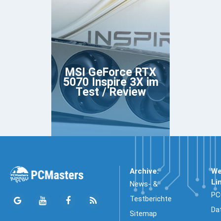
MSI GeForce RTX
5070 Inspire 3X im
Test / Review
Archive:
We
Li
News- &
PC
Testberichte
Da
Sitemap