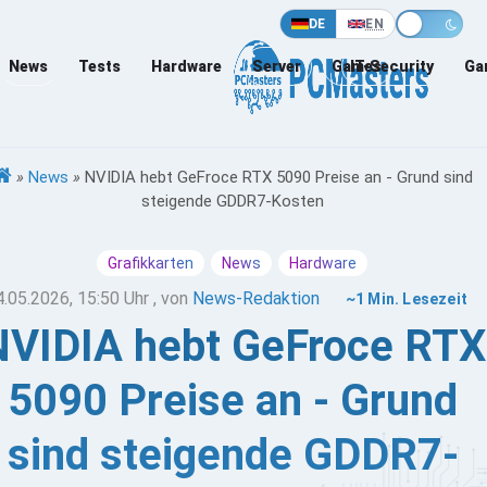
DE
EN
News
Tests
Hardware
Server
Games
IT-Security
Ga
»
News
»
NVIDIA hebt GeFroce RTX 5090 Preise an - Grund sind
steigende GDDR7-Kosten
Grafikkarten
News
Hardware
4.05.2026, 15:50 Uhr
, von
News-Redaktion
~1 Min. Lesezeit
NVIDIA hebt GeFroce RTX
5090 Preise an - Grund
sind steigende GDDR7-