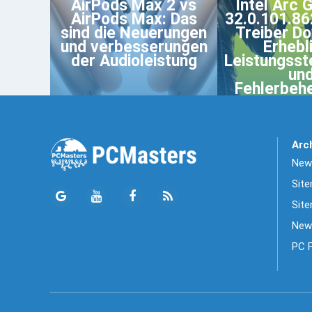
AirPods Max 2 vs
Intel Arc 
AirPods Max: Das
32.0.101.8
sind die Neuerungen
Treiber D
und verbesserungen
Erhebl
der Audioleistung
Leistungsst
un
Fehlerbeh
Arc
News
Sit
Site
New
PC 