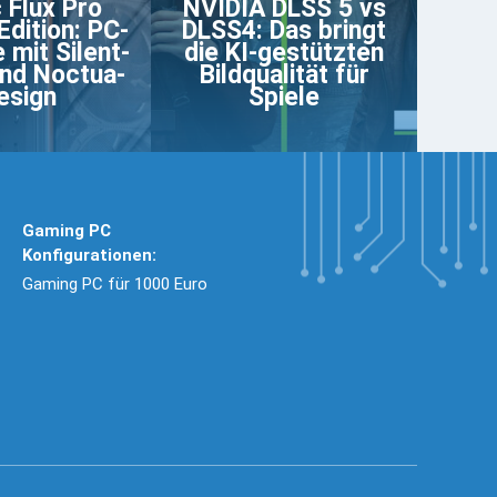
 Flux Pro
NVIDIA DLSS 5 vs
Edition: PC-
DLSS4: Das bringt
 mit Silent-
die KI-gestützten
nd Noctua-
Bildqualität für
esign
Spiele
Gaming PC
Konfigurationen:
Gaming PC für 1000 Euro