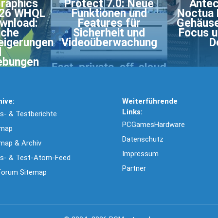
Graphics
Protect 7.0: Neue
Antec
626 WHQL
Funktionen und
Noctua 
ownload:
Features für
Gehäuse
iche
Sicherheit und
Focus u
eigerungen
Videoüberwachung
D
d
ebungen
hive:
Weiterführende
Links:
- & Testberichte
PCGamesHardware
emap
Datenschutz
map & Archiv
Impressum
s- & Test-Atom-Feed
Partner
Forum Sitemap