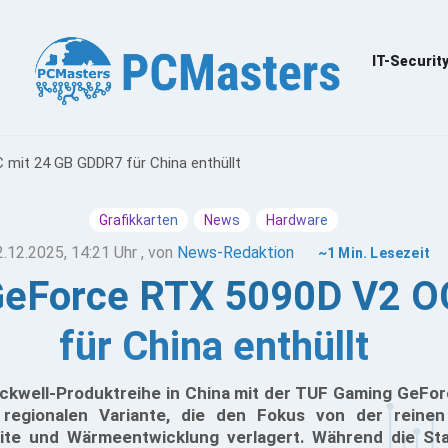
IT-Securit
it 24 GB GDDR7 für China enthüllt
Grafikkarten
News
Hardware
2.12.2025, 14:21 Uhr
, von
News-Redaktion
~1 Min. Lesezeit
eForce RTX 5090D V2 O
für China enthüllt
ackwell-Produktreihe in China mit der TUF Gaming GeF
r regionalen Variante, die den Fokus von der reinen
te und Wärmeentwicklung verlagert. Während die S