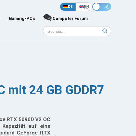
DE
EN
y
Gaming-PCs
Computer Forum
C mit 24 GB GDDR7
orce RTX 5090D V2 OC
 Kapazität auf eine
tandard-GeForce RTX