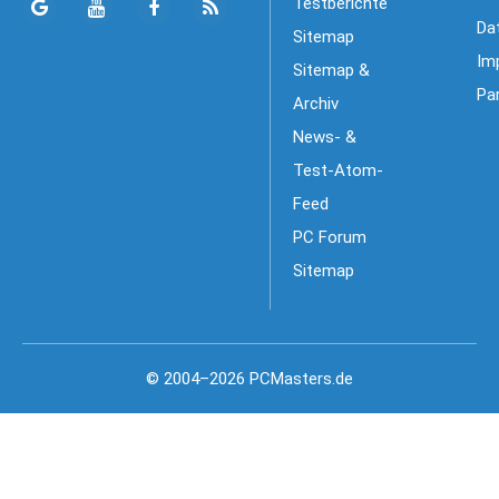
Testberichte
Da
Sitemap
Im
Sitemap &
Pa
Archiv
News- &
Test-Atom-
Feed
PC Forum
Sitemap
© 2004–2026 PCMasters.de