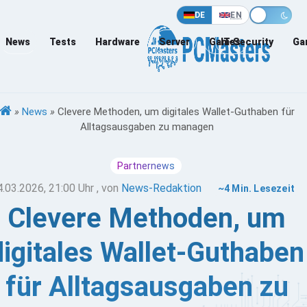
DE
EN
News
Tests
Hardware
Server
Games
IT-Security
Ga
»
News
»
Clevere Methoden, um digitales Wallet-Guthaben für
Alltagsausgaben zu managen
Partnernews
4.03.2026, 21:00 Uhr
, von
News-Redaktion
~4 Min. Lesezeit
Clevere Methoden, um
digitales Wallet-Guthaben
für Alltagsausgaben zu