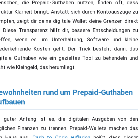
nschen, die Prepaid-Guthaben nutzen, finden oft, dass
ruktur Klarheit bringt. Anstatt sich durch Kontoauszüge zu
mpfen, zeigt dir deine digitale Wallet deine Grenzen direkt
. Diese Transparenz hilft dir, bessere Entscheidungen zu
effen, wenn es um Unterhaltung, Software und kleine
ederkehrende Kosten geht. Der Trick besteht darin, das
gitale Guthaben wie ein gezieltes Tool zu behandeln und
cht wie Kleingeld, das herumliegt.
ewohnheiten rund um Prepaid-Guthaben
ufbauen
n guter Anfang ist es, die digitalen Ausgaben von den
glichen Finanzen zu trennen. Prepaid-Wallets machen das
n Haus aus.
Cash to Code aufladen
heißt, dass diese