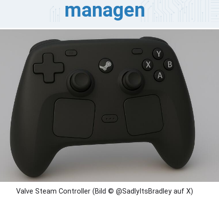
managen
gitale Wallets haben sich still und heimlich in den Alltag
ngeschlichen. Abonnements, Games, Streaming-Dienste
d gelegentliche Online-Käufe laufen jetzt über
thaben statt über Karten. Dieser Shift bringt
quemlichkeit, aber auch ein neues Problem mit sich.
ne einen Plan ist das Geld schneller weg, als du denkst.
n cleveres Guthaben-Management macht die digitalen
sgaben planbar und lässt Raum für Spaß.
Valve Steam Controller (Bild © @SadlyItsBradley auf X)