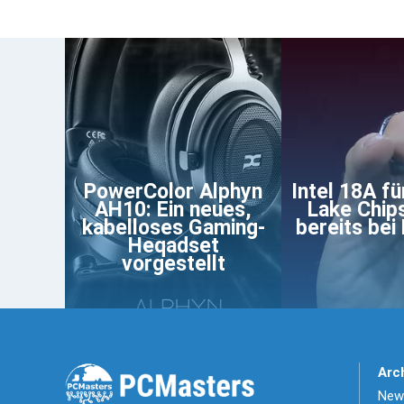
PowerColor Alphyn
Intel 18A fü
AH10: Ein neues,
Lake Chip
kabelloses Gaming-
bereits bei
Heqadset
vorgestellt
Arc
News