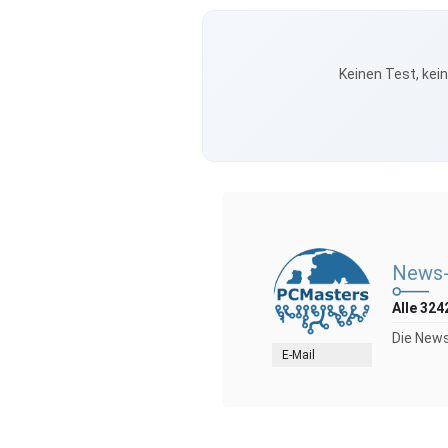
Keinen Test, kei
News-
Alle 324
Die News
E-Mail