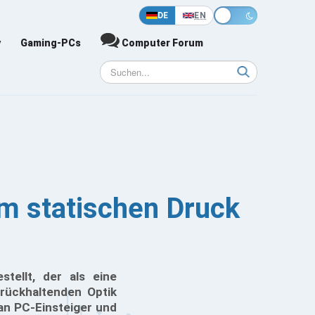
DE
EN
y
Gaming-PCs
Computer Forum
m statischen Druck
tellt, der als eine
zurückhaltenden Optik
 an PC-Einsteiger und