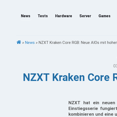
News
Tests
Hardware
Server
Games
»
News
»
NZXT Kraken Core RGB: Neue AIOs mit hohe
0
NZXT Kraken Core R
NZXT hat ein neuen K
Einstiegsserie fungier
kombinieren und eine un