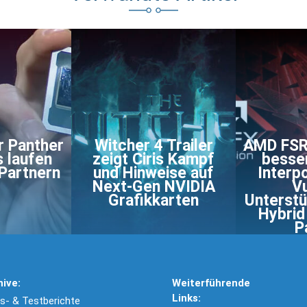
r Panther
Witcher 4 Trailer
AMD FSR 
s laufen
zeigt Ciris Kampf
besse
 Partnern
und Hinweise auf
Interp
Next-Gen NVIDIA
Vu
Grafikkarten
Unterstü
Hybrid
P
hive:
Weiterführende
Links:
- & Testberichte