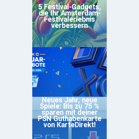
5 Festival-Gadgets,
die Ihr Amsterdam-
Festivalerlebnis
verbessern
Neues Jahr, neue
Spiele: Bis zu 75 %
sparen mit deiner
PSN Guthabenkarte
von KarteDirekt!