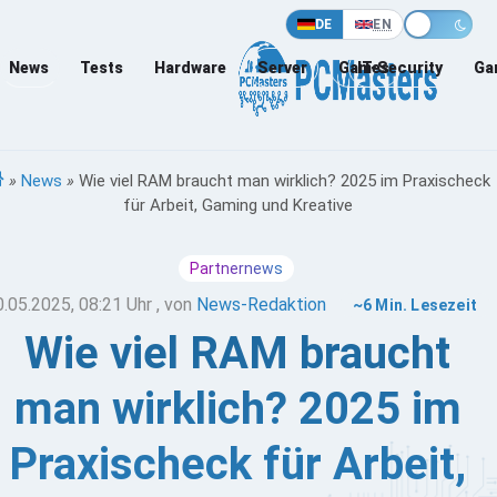
DE
EN
News
Tests
Hardware
Server
Games
IT-Security
Ga
»
News
»
Wie viel RAM braucht man wirklich? 2025 im Praxischeck
für Arbeit, Gaming und Kreative
Partnernews
0.05.2025, 08:21 Uhr
, von
News-Redaktion
~6 Min. Lesezeit
Wie viel RAM braucht
man wirklich? 2025 im
Praxischeck für Arbeit,