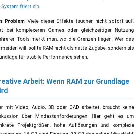
System friert ein.
s Problem
: Viele dieser Effekte tauchen nicht sofort auf.
st bei komplexeren Games oder gleichzeitiger Nutzung
hrerer Tools merkt man, wo die Grenzen liegen. Wer das
rmeiden will, sollte RAM nicht als nette Zugabe, sondern als
undlage für stabile Performance sehen.
reative Arbeit: Wenn RAM zur Grundlage
ird
r mit Video, Audio, 3D oder CAD arbeitet, braucht keine
skussion über Mindestanforderungen. Hier geht es um
nkrete Projektgrößen, hohe Auflösungen und komplexe
rschauen. 16 GB sind Einstieg, 32 GB das solide Mittelfeld,