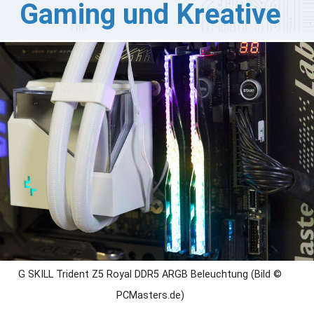
Gaming und Kreative
r 2025 einen Rechner nutzt, merkt schnell: Ohne genug
M wird's zäh. Programme ruckeln, Tabs frieren ein, und
ei aufwendigen Anwendungen ist Stillstand
rprogrammiert. Aber wie viel Arbeitsspeicher braucht
n tatsächlich? Die kurze Antwort: Es kommt drauf an.
e lange Antwort findet man hier – für alle, die nicht
ekulieren, sondern konkret planen wollen.
G SKILL Trident Z5 Royal DDR5 ARGB Beleuchtung (Bild ©
PCMasters.de)