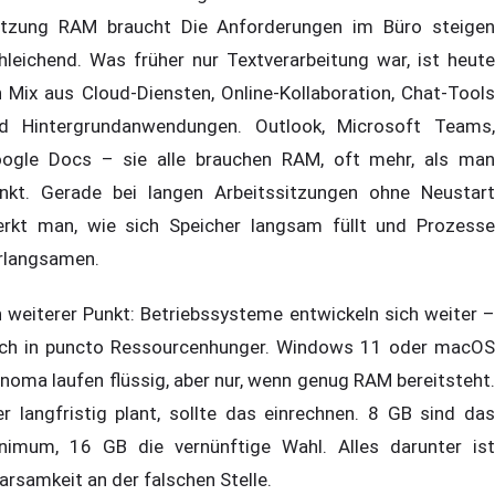
tzung RAM braucht Die Anforderungen im Büro steigen
hleichend. Was früher nur Textverarbeitung war, ist heute
n Mix aus Cloud-Diensten, Online-Kollaboration, Chat-Tools
d Hintergrundanwendungen. Outlook, Microsoft Teams,
ogle Docs – sie alle brauchen RAM, oft mehr, als man
nkt. Gerade bei langen Arbeitssitzungen ohne Neustart
rkt man, wie sich Speicher langsam füllt und Prozesse
rlangsamen.
n weiterer Punkt: Betriebssysteme entwickeln sich weiter –
ch in puncto Ressourcenhunger. Windows 11 oder macOS
noma laufen flüssig, aber nur, wenn genug RAM bereitsteht.
r langfristig plant, sollte das einrechnen. 8 GB sind das
nimum, 16 GB die vernünftige Wahl. Alles darunter ist
arsamkeit an der falschen Stelle.