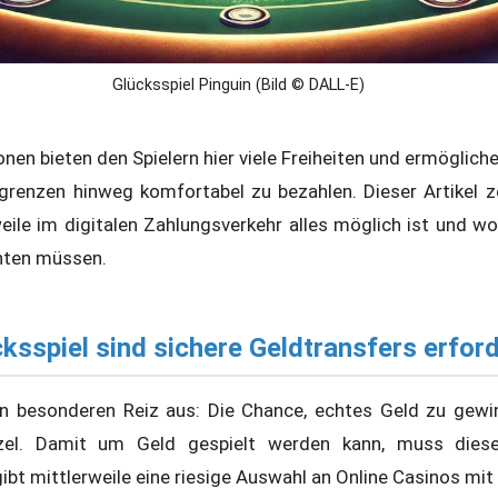
Glücksspiel Pinguin (Bild © DALL-E)
n bieten den Spielern hier viele Freiheiten und ermögliche
renzen hinweg komfortabel zu bezahlen. Dieser Artikel z
ile im digitalen Zahlungsverkehr alles möglich ist und wor
ten müssen.
ksspiel sind sichere Geldtransfers erford
en besonderen Reiz aus: Die Chance, echtes Geld zu gewi
zel. Damit um Geld gespielt werden kann, muss dieses
ibt mittlerweile eine riesige Auswahl an Online Casinos mit