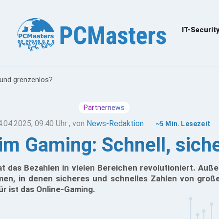
IT-Securit
r und grenzenlos?
Partnernews
4.04.2025, 09:40 Uhr
, von
News-Redaktion
~5 Min. Lesezeit
 im Gaming: Schnell, sich
hat das Bezahlen in vielen Bereichen revolutioniert. Auß
n, in denen sicheres und schnelles Zahlen von große
ür ist das Online-Gaming.