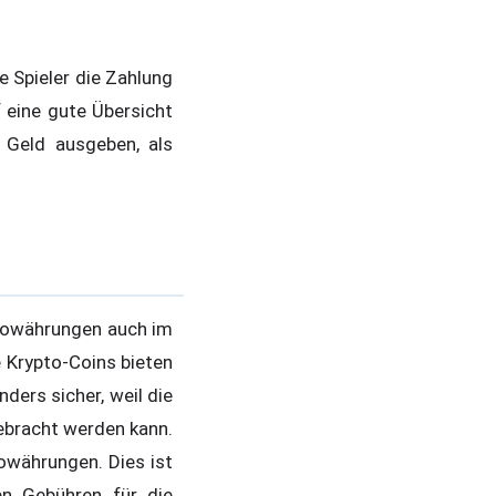
e Spieler die Zahlung
 eine gute Übersicht
 Geld ausgeben, als
ptowährungen auch im
 Krypto-Coins bieten
ders sicher, weil die
ebracht werden kann.
owährungen. Dies ist
en Gebühren für die