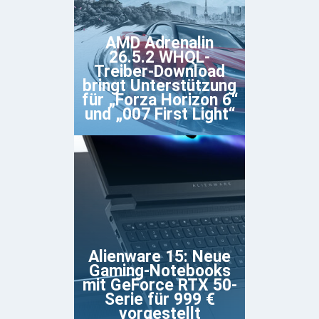
AMD Adrenalin
26.5.2 WHQL-
Treiber-Download
bringt Unterstützung
für „Forza Horizon 6“
und „007 First Light“
Alienware 15: Neue
Gaming-Notebooks
mit GeForce RTX 50-
Serie für 999 €
vorgestellt