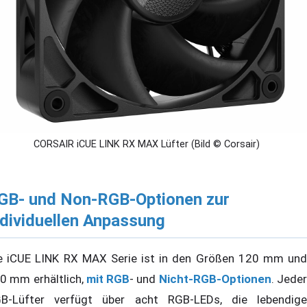
CORSAIR iCUE LINK RX MAX Lüfter (Bild © Corsair)
GB- und Non-RGB-Optionen zur
ndividuellen Anpassung
e iCUE LINK RX MAX Serie ist in den Größen 120 mm und
0 mm erhältlich,
mit RGB
- und
Nicht-RGB-Optionen
. Jede
B-Lüfter verfügt über acht RGB-LEDs, die lebendige