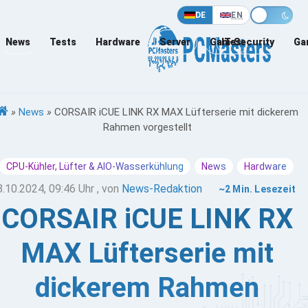
DE
EN
News
Tests
Hardware
Server
Games
IT-Security
Ga
»
News
»
CORSAIR iCUE LINK RX MAX Lüfterserie mit dickerem
Rahmen vorgestellt
CPU-Kühler, Lüfter & AIO-Wasserkühlung
News
Hardware
8.10.2024, 09:46 Uhr
, von
News-Redaktion
~2 Min. Lesezeit
CORSAIR iCUE LINK RX
MAX Lüfterserie mit
dickerem Rahmen