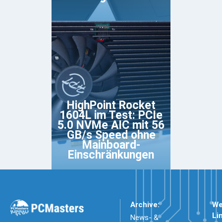
HighPoint Rocket
1604L im Test: PCIe
5.0 NVMe AIC mit 56
GB/s Speed ohne
Mainboard-
Einschränkungen
Archive:
We
Li
News- &