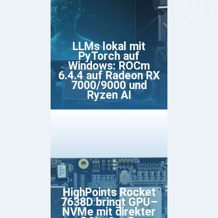
LLMs lokal mit
PyTorch auf
Windows: ROCm
6.4.4 auf Radeon RX
7000/9000 und
Ryzen AI
HighPoints Rocket
7638D bringt GPU–
NVMe mit direkter