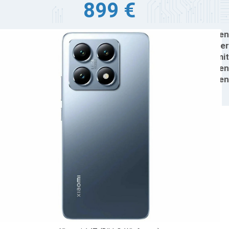
899 €
aomi wird neue Flaggschiff-Smartphones unter den
men Xiaomi 14T und Xiaomi 14T Pro am 26. September
24 in Europa vorstellen. Die beiden Modelle sind mit
chmodernen MediaTek-Prozessoren und erstklassigen
nktionen ausgestattet, die sie zu starken Konkurrenten
f dem High-End-Smartphone-Markt machen sollen.