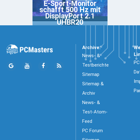
E-Sport-Monitor
schafft 500 Hz mit
DisplayPort 2.1
UHBR20
Archive:
We
Li
News- &
PC
Testberichte
Da
Sitemap
Im
Sitemap &
Pa
Archiv
News- &
Test-Atom-
Feed
PC Forum
Sitemap