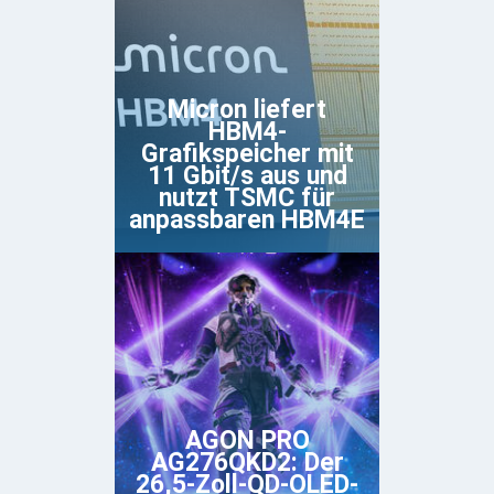
Micron liefert
HBM4-
Grafikspeicher mit
11 Gbit/s aus und
nutzt TSMC für
anpassbaren HBM4E
AGON PRO
AG276QKD2: Der
26,5-Zoll-QD-OLED-