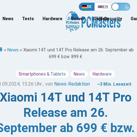
DE
EN
News
Tests
Hardware
Server
Games
IT-Security
Ga
»
News
»
Xiaomi 14T und 14T Pro Release am 26. September ab
699 € bzw. 899 €
Smartphones & Tablets
News
Hardware
3.09.2024, 15:26 Uhr
, von
News-Redaktion
~3 Min. Lesezeit
Xiaomi 14T und 14T Pro
Release am 26.
September ab 699 € bzw.