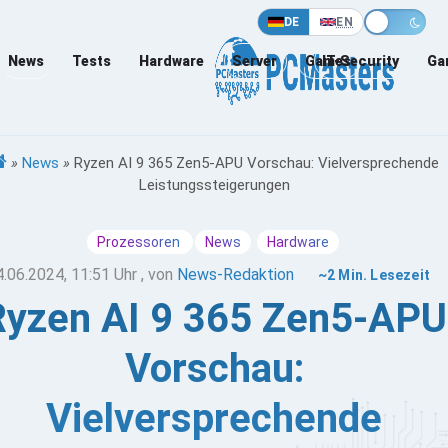
DE
EN
News
Tests
Hardware
Server
Games
IT-Security
Ga
»
News
»
Ryzen AI 9 365 Zen5-APU Vorschau: Vielversprechende
Leistungssteigerungen
Prozessoren
News
Hardware
4.06.2024, 11:51 Uhr
, von
News-Redaktion
~2 Min. Lesezeit
Ryzen AI 9 365 Zen5-APU
Vorschau:
Vielversprechende