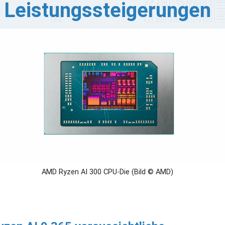
Leistungssteigerungen
r Tech-Enthusiast David Huang hat einen ersten Blick
f die Leistung der kommenden Strix Point APU von AMD
worfen und gibt damit schon vor der offiziellen
röffentlichung wertvolle Einblicke. Die Strix Point APU
t Teil von AMDs neuer Architektur für Laptops und Mini-
s und sorgt in der Tech-Community für viel Aufsehen.
AMD Ryzen AI 300 CPU-Die (Bild © AMD)