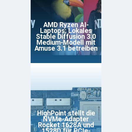
AMD Ryzen AI-
Laptops: Lokales
Stable Diffusion 3.0
Medium-Modell mit
Amuse 3.1 betreiben
HighPoint stellt die
NVMe-Adapter
Rocket 1628A und
1528D für PCIe-