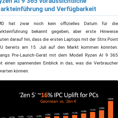
yzen AI 9 365 voraussichtliche
arkteinführung und Verfügbarkeit
D hat zwar noch kein offizielles Datum für die
rkteinführung bekannt gegeben, aber erste Hinweise
uten darauf hin, dass die ersten Laptops mit der Strix Point
U bereits am 15. Juli auf den Markt kommen könnten.
angs Pre-Launch-Gerät mit dem Modell Ryzen AI 9 365
bt einen spannenden Einblick in das, was die Verbraucher
warten können.