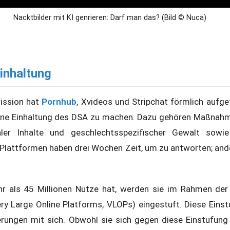
Nacktbilder mit KI genrieren: Darf man das? (Bild © Nuca)
Einhaltung
ission hat
Pornhub
, Xvideos und Stripchat förmlich aufg
erne Einhaltung des DSA zu machen. Dazu gehören Maßnahm
galer Inhalte und geschlechtsspezifischer Gewalt sowi
e Plattformen haben drei Wochen Zeit, um zu antworten; and
r als 45 Millionen Nutze hat, werden sie im Rahmen der
ry Large Online Platforms, VLOPs) eingestuft. Diese Einst
erungen mit sich. Obwohl sie sich gegen diese Einstufun