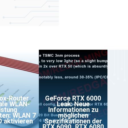
Box-Router
GeForce RTX 6000
ale WLAN-
Leak: Neue
istung
Informationen zu
lten: WLAN 7
möglichen
 aktivieren
Spezifikationen der
RTX 6090, RTX 6080