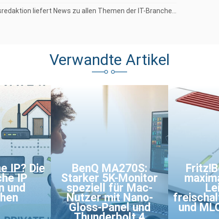
redaktion liefert News zu allen Themen der IT-Branche...
Verwandte Artikel
e IP? Die
BenQ MA270S:
Fritz!
che IP
Starker 5K-Monitor
maxim
n und
speziell für Mac-
Le
ehen
Nutzer mit Nano-
freischa
Gloss-Panel und
und MLO
Thunderbolt 4