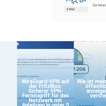
Die News
E-Mail
WireGuard-VPN auf
Wie ist mein
der Fritz!Box:
öffentli
Sicherer VPN-
anzeige
Fernzugriff für das
verst
Netzwerk mit
Anleitung in unter 5