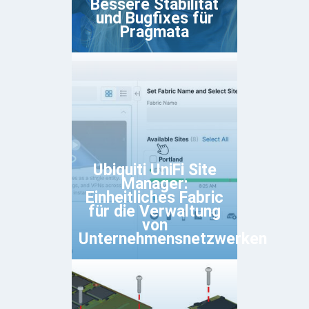
Bessere Stabilität
und Bugfixes für
Pragmata
Ubiquiti UniFi Site
Manager:
Einheitliches Fabric
für die Verwaltung
von
Unternehmensnetzwerken