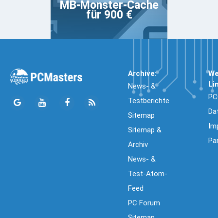
MB-Monster-Cache
für 900 €
Archive:
We
Li
News- &
PC
Testberichte
Da
Sitemap
Im
Sitemap &
Pa
Archiv
News- &
Test-Atom-
Feed
PC Forum
Sitemap