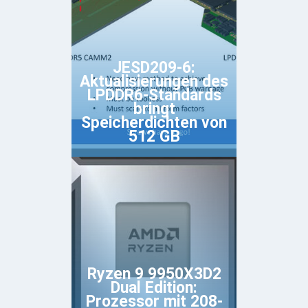
JESD209-6:
Aktualisierungen des
LPDDR6-Standards
bringt
Speicherdichten von
512 GB
Ryzen 9 9950X3D2
Dual Edition:
Prozessor mit 208-