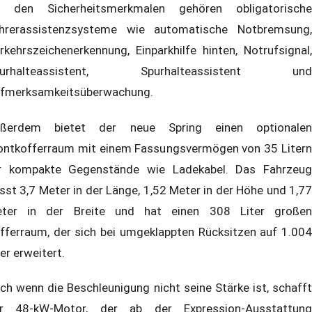
 den Sicherheitsmerkmalen gehören obligatorische
hrerassistenzsysteme wie automatische Notbremsung,
rkehrszeichenerkennung, Einparkhilfe hinten, Notrufsignal,
purhalteassistent, Spurhalteassistent und
fmerksamkeitsüberwachung.
ßerdem bietet der neue Spring einen optionalen
ontkofferraum mit einem Fassungsvermögen von 35 Litern
r kompakte Gegenstände wie Ladekabel. Das Fahrzeug
sst 3,7 Meter in der Länge, 1,52 Meter in der Höhe und 1,77
ter in der Breite und hat einen 308 Liter großen
fferraum, der sich bei umgeklappten Rücksitzen auf 1.004
ter erweitert.
ch wenn die Beschleunigung nicht seine Stärke ist, schafft
r 48-kW-Motor, der ab der Expression-Ausstattung