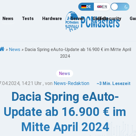
DE
EN
News
Tests
Hardware
Server
Games
IT-Security
Ga
»
News
»
Dacia Spring eAuto-Update ab 16.900 € im Mitte April
2024
News
7.04.2024, 14:21 Uhr
, von
News-Redaktion
~3 Min. Lesezeit
Dacia Spring eAuto-
Update ab 16.900 € im
Mitte April 2024