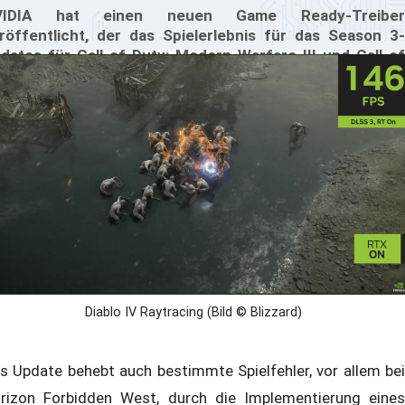
VIDIA hat einen neuen Game Ready-Treiber
röffentlicht, der das Spielerlebnis für das Season 3-
dates für Call of Duty: Modern Warfare III und Call of
ty: Warzone sowie Diablo IV verbessert. Diablo IV bietet
tzt auch Raytracing-Unterstützung. Dieser Treiber ist
r die Unterstützung der DLSS 3-Technologie optimiert
d sorgt für ein flüssigeres und visuell beeindruckendes
meplay.
Diablo IV Raytracing (Bild © Blizzard)
s Update behebt auch bestimmte Spielfehler, vor allem bei
rizon Forbidden West, durch die Implementierung eines