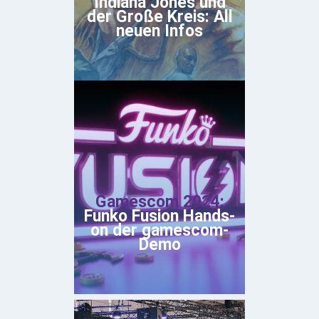
Indiana Jones und
der Große Kreis: All
neuen Infos
Gamescom 2024:
Funko Fusion Hands-
on der gamescom-
Demo