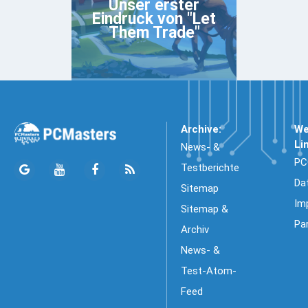
Unser erster
Eindruck von "Let
Them Trade"
Archive:
We
Li
News- &
PC
Testberichte
Da
Sitemap
Im
Sitemap &
Pa
Archiv
News- &
Test-Atom-
Feed