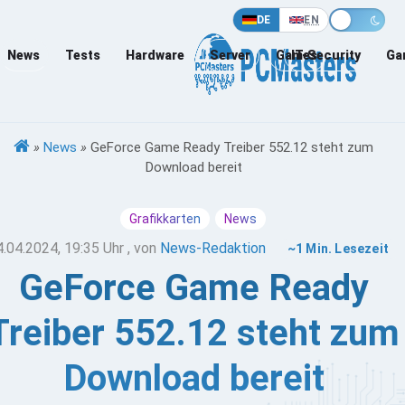
DE
EN
News
Tests
Hardware
Server
Games
IT-Security
Ga
»
News
»
GeForce Game Ready Treiber 552.12 steht zum
Download bereit
Grafikkarten
News
4.04.2024, 19:35 Uhr
, von
News-Redaktion
~1 Min. Lesezeit
GeForce Game Ready
Treiber 552.12 steht zum
Download bereit