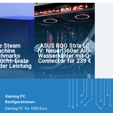
e Steam
ASUS ROG Strix LC
chine
IV: Neuer 360er AIO-
chmarks
Wasserkühler mit Q-
ucht: Erste
Connector für 239 €
der Leistung
Gaming PC
Konfigurationen:
Gaming PC für 1000 Euro