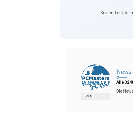
Keinen Test, kei
News-
Alle 324
Die News
E-Mail