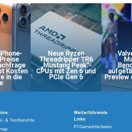
 iPhone-
Neue Ryzen
Valv
Preise
Threadripper TR6
Ma
achfrage
„Mustang Peak“-
Ben
bt Kosten
CPUs mit Zen 6 und
aufgeta
e in die
PCIe Gen 6
Preview 
e
hive:
Weiterführende
Links:
- & Testberichte
PCGamesHardware
emap