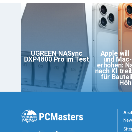
UGREEN NASync
Apple will
DXP4800 Pro im Test
und Mac-
erhöhen: N
nach KI trei
für Bauteil
Höh
Arc
News
Sit