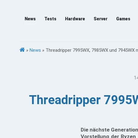
News
Tests
Hardware
Server
Games
»
News
»
Threadripper 7995WX, 7985WX und 7945WX m
1
Threadripper 7995
Die nächste Generation
Vorstellung der Ryzen