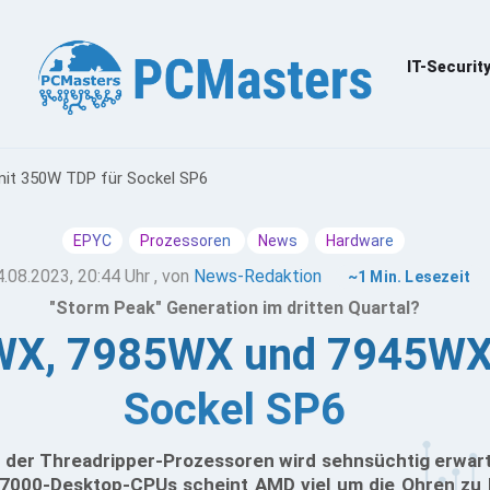
IT-Securit
it 350W TDP für Sockel SP6
EPYC
Prozessoren
News
Hardware
4.08.2023, 20:44 Uhr
, von
News-Redaktion
~1 Min. Lesezeit
"Storm Peak" Generation im dritten Quartal?
WX, 7985WX und 7945WX
Sockel SP6
 der Threadripper-Prozessoren wird sehnsüchtig erwarte
 7000-Desktop-CPUs scheint AMD viel um die Ohren zu