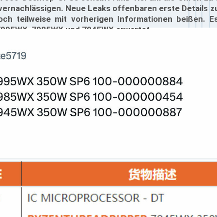
vernachlässigen. Neue Leaks offenbaren erste Details 
och teilweise mit vorherigen Informationen beißen. E
 7995WX, 7985WX und 7945WX erwartet.