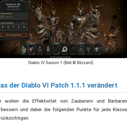
Diablo IV-Sasion-1 (Bild © Blizzard)
as der Diablo VI Patch 1.1.1 verändert
r wollen die Effektivität von Zauberern und Barbaren
rbessern und dabei die folgenden Punkte für jede Klasse
rücksichtigen: