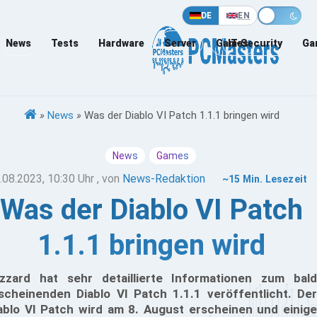
DE
EN
News
Tests
Hardware
Server
Games
IT-Security
Ga
»
News
»
Was der Diablo VI Patch 1.1.1 bringen wird
News
Games
.08.2023, 10:30 Uhr
, von
News-Redaktion
~15 Min. Lesezeit
Was der Diablo VI Patch
1.1.1 bringen wird
izzard hat sehr detaillierte Informationen zum bald
scheinenden Diablo VI Patch 1.1.1 veröffentlicht. Der
ablo VI Patch wird am 8. August erscheinen und einige