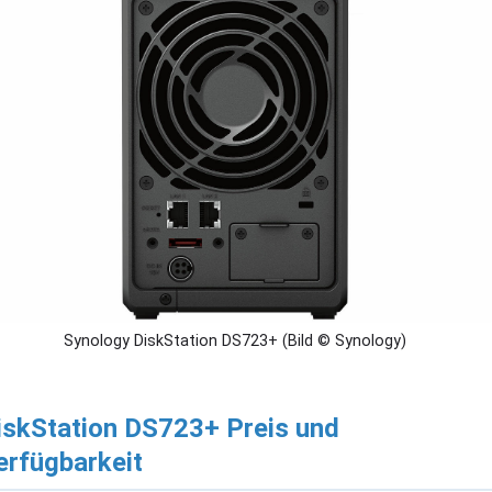
Synology DiskStation DS723+ (Bild © Synology)
iskStation DS723+ Preis und
erfügbarkeit