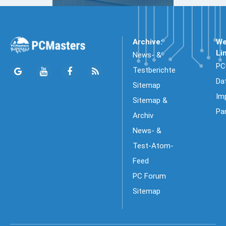
Archive:
We
Li
News- &
PC
Testberichte
Da
Sitemap
Im
Sitemap &
Pa
Archiv
News- &
Test-Atom-
Feed
PC Forum
Sitemap