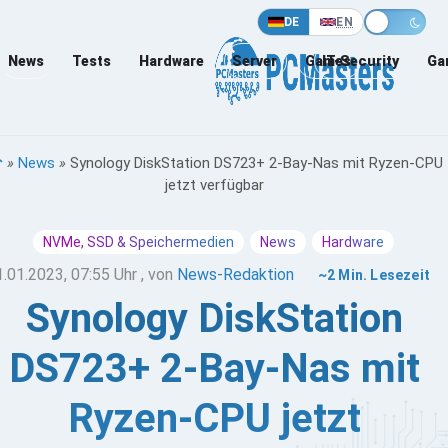
DE
EN
News
Tests
Hardware
Server
Games
IT-Security
Ga
»
News
»
Synology DiskStation DS723+ 2-Bay-Nas mit Ryzen-CPU
jetzt verfügbar
NVMe, SSD & Speichermedien
News
Hardware
1.01.2023, 07:55 Uhr
, von
News-Redaktion
~2 Min. Lesezeit
Synology DiskStation
DS723+ 2-Bay-Nas mit
Ryzen-CPU jetzt