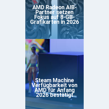
AMD Radeon AIB-
Partner setzen
Fokus auf 8-GB-
Grafikarten in 2026
Steam Machine
Verfügbarkeit von
AMD für Anfang
2026 bestätigt