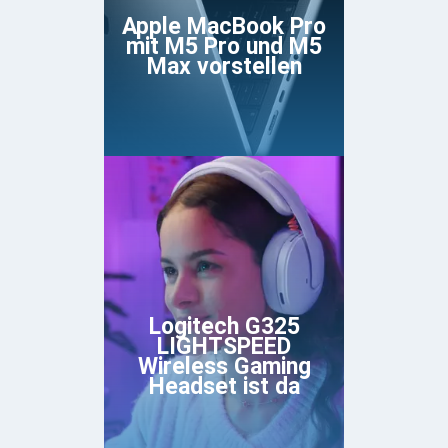
Apple MacBook Pro
mit M5 Pro und M5
Max vorstellen
Logitech G325
LIGHTSPEED
Wireless Gaming
Headset ist da