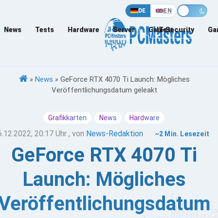
DE
EN
News
Tests
Hardware
Server
Games
IT-Security
Ga
»
News
»
GeForce RTX 4070 Ti Launch: Mögliches
Veröffentlichungsdatum geleakt
Grafikkarten
News
Hardware
6.12.2022, 20:17 Uhr
, von
News-Redaktion
~2 Min. Lesezeit
GeForce RTX 4070 Ti
Launch: Mögliches
Veröffentlichungsdatum