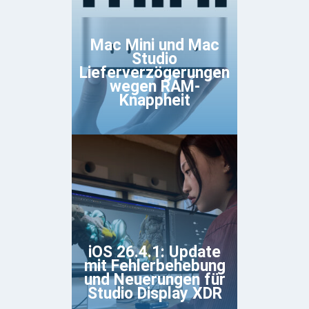
Mac Mini und Mac
Studio
Lieferverzögerungen
wegen RAM-
Knappheit
iOS 26.4.1: Update
mit Fehlerbehebung
und Neuerungen für
Studio Display XDR