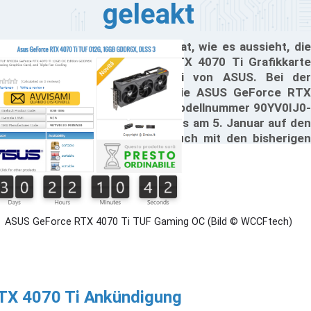
geleakt
r italienische Händler Drako.it hat, wie es aussieht, die
ste Custom NVIDIA GeForce RTX 4070 Ti Grafikkarte
listet. Die Karte kommt dabei von ASUS. Bei der
afikkarte handelt es sich um die ASUS GeForce RTX
70 Ti TUF Gaming OC mit der Modellnummer 90YV0IJ0-
NA00. Die Grafikkarte soll bereits am 5. Januar auf den
rkt kommen. Das deckt sich auch mit den bisherigen
aks der letzten Wochen.
ASUS GeForce RTX 4070 Ti TUF Gaming OC (Bild © WCCFtech)
TX 4070 Ti Ankündigung