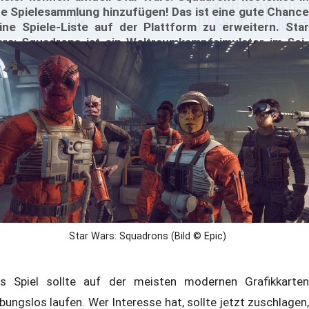
re Spielesammlung hinzufügen! Das ist eine gute Chance
ine Spiele-Liste auf der Plattform zu erweitern. Star
rs: Squadrons ist ein Weltraumkampfsimulator im Sci-
-Universum. Es gibt Einzelspieler-Kampagnenmodus und
nen Mehrspielermodus. Und am Ende gilt doch: Haben ist
mer besser als brauchen, nicht wahr?
Star Wars: Squadrons (Bild © Epic)
s Spiel sollte auf der meisten modernen Grafikkarten
ibungslos laufen. Wer Interesse hat, sollte jetzt zuschlagen,