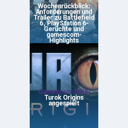
Wochenrückblick:
Anforderungen und
Trailer zu Battlefield
6, PlayStation 6-
Gerüchte und
gamescom-
Highlights
Gamescom 2025:
Turok Origins
angespielt