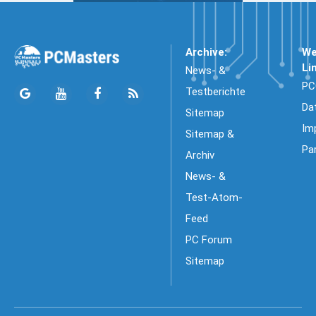
Archive:
We
Li
News- &
PC
Testberichte
Da
Sitemap
Im
Sitemap &
Pa
Archiv
News- &
Test-Atom-
Feed
PC Forum
Sitemap