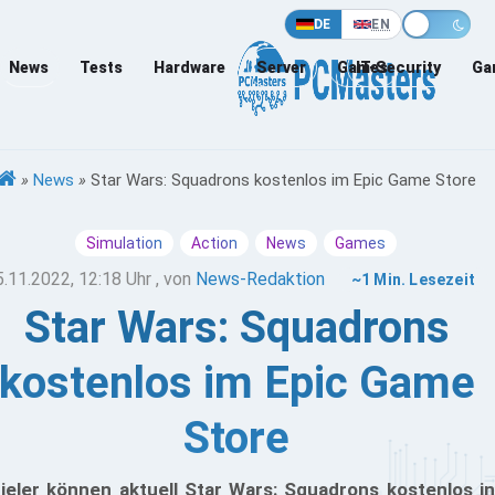
DE
EN
News
Tests
Hardware
Server
Games
IT-Security
Ga
»
News
»
Star Wars: Squadrons kostenlos im Epic Game Store
Simulation
Action
News
Games
5.11.2022, 12:18 Uhr
, von
News-Redaktion
~1 Min. Lesezeit
Star Wars: Squadrons
kostenlos im Epic Game
Store
ieler können aktuell Star Wars: Squadrons kostenlos in