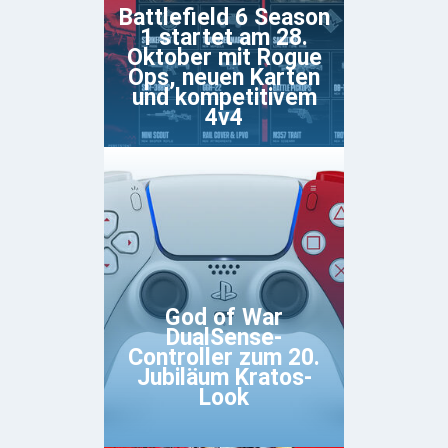
Battlefield 6 Season
1 startet am 28.
Oktober mit Rogue
Ops, neuen Karten
und kompetitivem
4v4
God of War
DualSense-
Controller zum 20.
Jubiläum Kratos-
Look