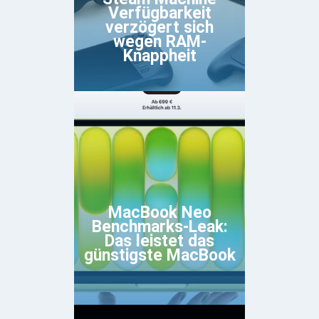
Verfügbarkeit
verzögert sich
wegen RAM-
Knappheit
MacBook Neo
Benchmarks-Leak:
Das leistet das
günstigste MacBook