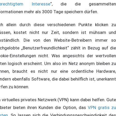
erechtigtem Interesse
“, die die gesammelten
formationen mehr als 3000 Tage speichern dürfen.
ch allein durch diese verschiedenen Punkte klicken zu
ssen, kostet nicht nur Zeit, sondern ist mühsam und
ständlich. Die von den Website-Betreibern immer so
chgelobte „Benutzerfreundlichkeit“ zählt in Bezug auf die
okie-Einstellungen nicht. Was angesichts der wertvollen
ten logisch erscheint. Um also im Netz anonym bleiben zu
nnen, braucht es nicht nur eine ordentliche Hardware,
ndern ebenfalls Software, die dabei behilflich ist, unerkannt
rfen zu können.
n virtuelles privates Netzwerk (VPN) kann dabei helfen. Gute
bieter bieten ihren Kunden die Option, das
VPN gratis z
sten
. So lassen sich die Verbindungsgeschwindigkeit des