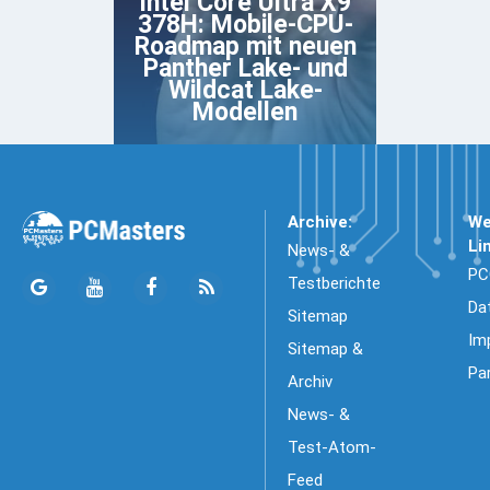
Intel Core Ultra X9
378H: Mobile-CPU-
Roadmap mit neuen
Panther Lake- und
Wildcat Lake-
Modellen
Archive:
We
Li
News- &
PC
Testberichte
Da
Sitemap
Im
Sitemap &
Pa
Archiv
News- &
Test-Atom-
Feed