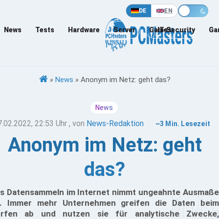
DE
EN
News
Tests
Hardware
Server
Games
IT-Security
Ga
»
News
»
Anonym im Netz: geht das?
News
7.02.2022, 22:53 Uhr
, von
News-Redaktion
~3 Min. Lesezeit
Anonym im Netz: geht
das?
s Datensammeln im Internet nimmt ungeahnte Ausmaße
. Immer mehr Unternehmen greifen die Daten beim
rfen ab und nutzen sie für analytische Zwecke,