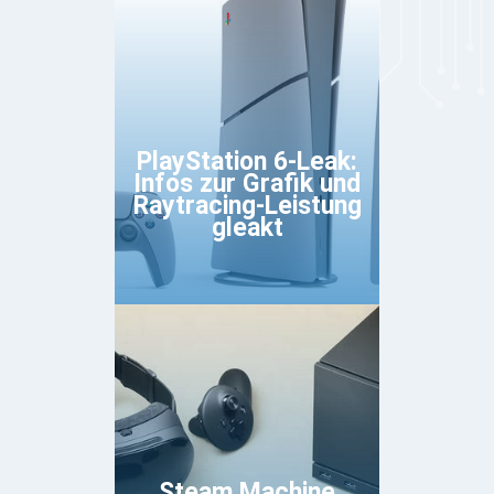
PlayStation 6-Leak:
Infos zur Grafik und
Raytracing-Leistung
gleakt
Steam Machine