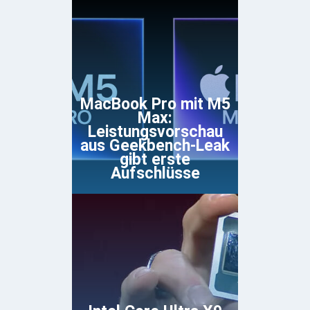
MacBook Pro mit M5
Max:
Leistungsvorschau
aus Geekbench-Leak
gibt erste
Aufschlüsse