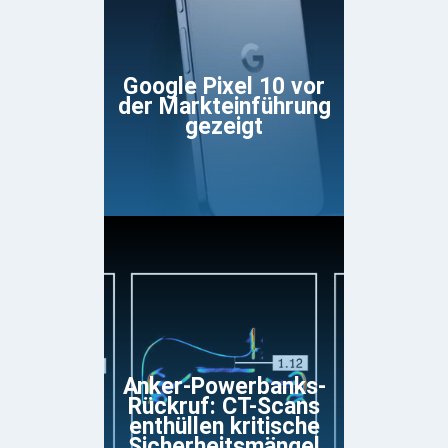
Google Pixel 10 vor
der Markteinführung
gezeigt
Anker-Powerbanks-
Rückruf: CT-Scans
enthüllen kritische
Sicherheitsmängel