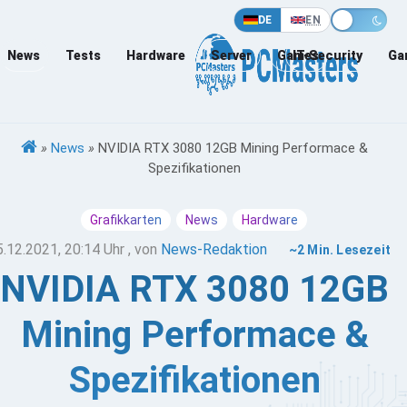
DE
EN
News
Tests
Hardware
Server
Games
IT-Security
Ga
»
News
»
NVIDIA RTX 3080 12GB Mining Performace &
Spezifikationen
Grafikkarten
News
Hardware
5.12.2021, 20:14 Uhr
, von
News-Redaktion
~2 Min. Lesezeit
NVIDIA RTX 3080 12GB
Mining Performace &
Spezifikationen