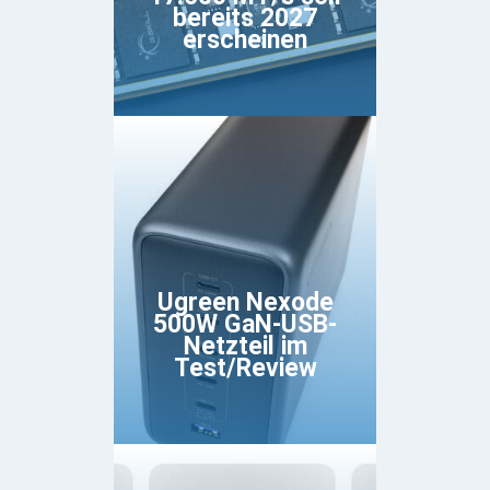
bereits 2027
erscheinen
Ugreen Nexode
500W GaN-USB-
Netzteil im
Test/Review