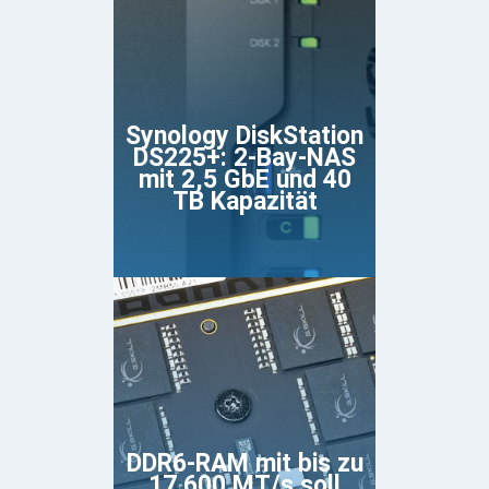
Synology DiskStation
DS225+: 2-Bay-NAS
mit 2,5 GbE und 40
TB Kapazität
DDR6-RAM mit bis zu
17.600 MT/s soll