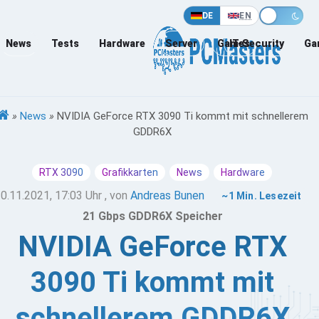
DE
EN
News
Tests
Hardware
Server
Games
IT-Security
Ga
»
News
»
NVIDIA GeForce RTX 3090 Ti kommt mit schnellerem
GDDR6X
RTX 3090
Grafikkarten
News
Hardware
0.11.2021, 17:03 Uhr
, von
Andreas Bunen
~1 Min. Lesezeit
21 Gbps GDDR6X Speicher
NVIDIA GeForce RTX
3090 Ti kommt mit
schnellerem GDDR6X