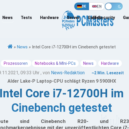
DE
EN
News
Tests
Hardware
Server
Games
IT-Security
Ga
»
News
»
Intel Core i7-12700H im Cinebench getestet
Prozessoren
Notebooks & MIni-PCs
News
Hardware
9.11.2021, 09:33 Uhr
, von
News-Redaktion
~2 Min. Lesezeit
Alder Lake-P Laptop-CPU schlägt Ryzen 9 5900HX
Intel Core i7-12700H im
Cinebench getestet
eute sind Cinebench R20- und R23
nchmarkergebnisse mit der unveröffentlichten Core i7-