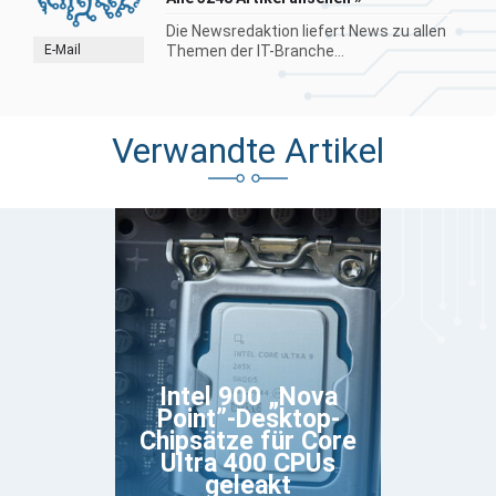
Die Newsredaktion liefert News zu allen
E-Mail
Themen der IT-Branche...
Verwandte Artikel
Intel 900 „Nova
Point”-Desktop-
Chipsätze für Core
Ultra 400 CPUs
geleakt