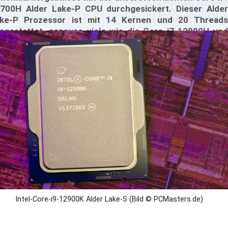
700H Alder Lake-P CPU durchgesickert. Dieser Alder
ke-P Prozessor ist mit 14 Kernen und 20 Threads
sgestattet, genauso viele wie die Core i7-12800H und
re i9-12900HK CPU, nur mit niedrigerer Frequenz.
Intel-Core-i9-12900K Alder Lake-S (Bild © PCMasters.de)