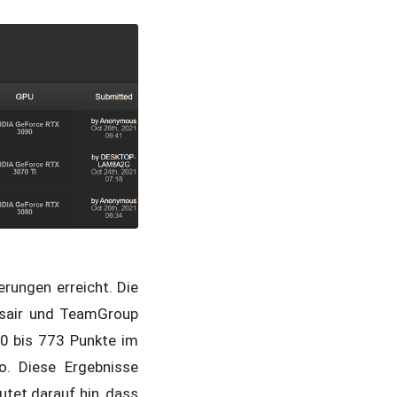
rungen erreicht. Die
rsair und TeamGroup
60 bis 773 Punkte im
o. Diese Ergebnisse
eutet darauf hin, dass