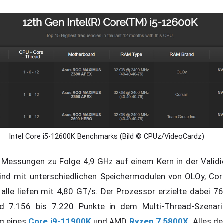
Intel Core i5-12600K Benchmarks (Bild © CPUz/VideoCardz)
Messungen zu Folge 4,9 GHz auf einem Kern in der Validie
sind mit unterschiedlichen Speichermodulen von OLOy, Co
lle liefen mit 4,80 GT/s. Der Prozessor erzielte dabei 7
nd 7.156 bis 7.220 Punkte in dem Multi-Thread-Szenari
ng eines
Core i9-11900K
und AMD
Ryzen 7 5800X
. Alles d