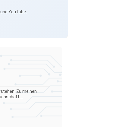
s und YouTube.
verstehen. Zu meinen
enschaft....