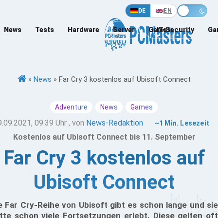
DE
EN
News
Tests
Hardware
Server
Games
IT-Security
Ga
»
News
»
Far Cry 3 kostenlos auf Ubisoft Connect
Adventure
News
Games
9.09.2021, 09:39 Uhr
, von
News-Redaktion
~1 Min. Lesezeit
Kostenlos auf Ubisoft Connect bis 11. September
Far Cry 3 kostenlos auf
Ubisoft Connect
e Far Cry-Reihe von Ubisoft gibt es schon lange und sie
tte schon viele Fortsetzungen erlebt. Diese gelten oft