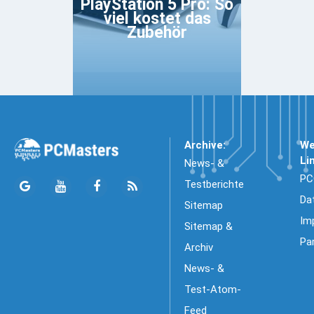
PlayStation 5 Pro: So
viel kostet das
Zubehör
Archive:
We
Li
News- &
PC
Testberichte
Da
Sitemap
Im
Sitemap &
Pa
Archiv
News- &
Test-Atom-
Feed