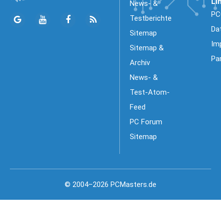
Li
News- &
PC
Testberichte
Da
Sitemap
Im
Sitemap &
Pa
Archiv
News- &
Test-Atom-
Feed
PC Forum
Sitemap
© 2004–2026 PCMasters.de