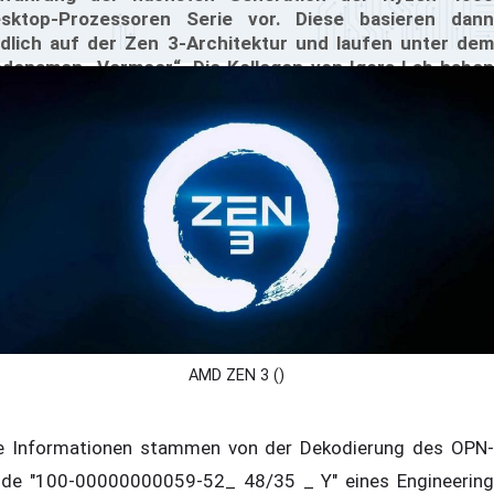
sktop-Prozessoren Serie vor. Diese basieren dann
dlich auf der Zen 3-Architektur und laufen unter dem
denamen „Vermeer“. Die Kollegen von Igors Lab haben
etails über den Ryzen 9 4950X herausgefunden.
mnach soll der Ryzen 9 4950X mit 16 Kernen und 32
reads bestückt sein. Außerdem soll dieser angeblich
nen Turbo-Takt von mindestens 4,8 GHz packen.
AMD ZEN 3 ()
e Informationen stammen von der Dekodierung des OPN-
de "100-00000000059-52_ 48/35 _ Y" eines Engineering