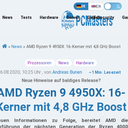
DE
EN
News
Tests
Hardware
Server
Games
IT-Security
Ga
»
News
»
AMD Ryzen 9 4950X: 16-Kerner mit 4,8 GHz Boost
Prozessoren
News
Hardware
6.08.2020, 10:25 Uhr
, von
Andreas Bunen
~1 Min. Lesezeit
Neue Hinweise auf baldiges Release?
AMD Ryzen 9 4950X: 16-
Kerner mit 4,8 GHz Boost
euen Informationen zu Folge, bereitet AMD die
nführung der nächsten Generation der Ryzen 4000