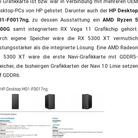
e Grafikkarte ist bzw. war in Verbindung mit mehreren OEM
sktop-PCs von HP gelistet. Darunter auch der
HP Desktop
01-F0017ng
, zu dessen Ausstattung ein
AMD Ryzen 
400G
samt integriertem RX Vega 11 Grafikchip gehört.
rch eigene Speicher wäre die RX 5300 XT vermutlich
istungsstärker als die integrierte Lösung. Eine AMD Radeon
 5300 XT wäre die erste Navi-Grafikkarte mit GDDR5-
eicher, die bisheirgen Grafikkarten der Navi 10 Linie setzen
f GDDR6.