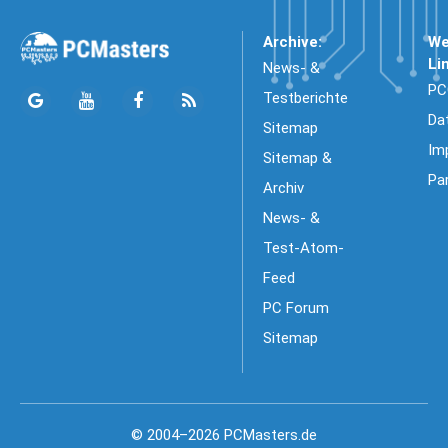
Archive:
We
Li
News- &
PC
Testberichte
Da
Sitemap
Im
Sitemap &
Pa
Archiv
News- &
Test-Atom-
Feed
PC Forum
Sitemap
© 2004–2026 PCMasters.de