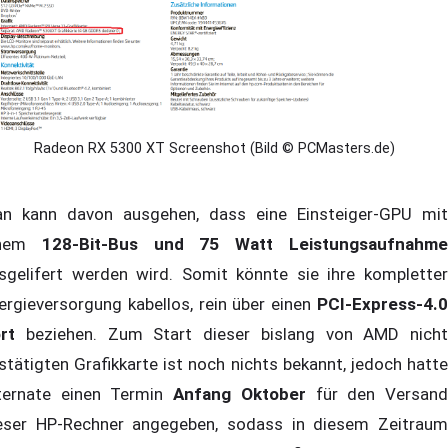
Radeon RX 5300 XT Screenshot (Bild © PCMasters.de)
n kann davon ausgehen, dass eine Einsteiger-GPU mit
inem
128-Bit-Bus und 75 Watt Leistungsaufnahm
sgelifert werden wird. Somit könnte sie ihre kompletter
ergieversorgung kabellos, rein über einen
PCI-Express-4.0
rt
beziehen. Zum Start dieser bislang von AMD nicht
stätigten Grafikkarte ist noch nichts bekannt, jedoch hatte
ternate einen Termin
Anfang Oktober
für den Versan
eser HP-Rechner angegeben, sodass in diesem Zeitraum