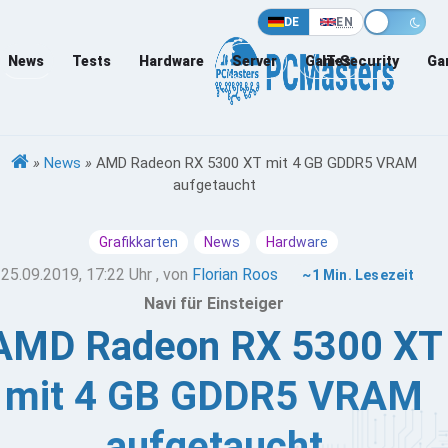
DE
EN
News
Tests
Hardware
Server
Games
IT-Security
Ga
»
News
»
AMD Radeon RX 5300 XT mit 4 GB GDDR5 VRAM
aufgetaucht
Grafikkarten
News
Hardware
25.09.2019, 17:22 Uhr
, von
Florian Roos
~1 Min. Lesezeit
Navi für Einsteiger
AMD Radeon RX 5300 XT
mit 4 GB GDDR5 VRAM
aufgetaucht