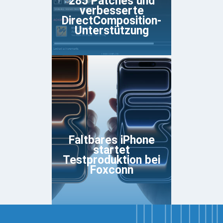
285 Patches und
verbesserte
DirectComposition-
Unterstützung
Faltbares iPhone
startet
Testproduktion bei
Foxconn