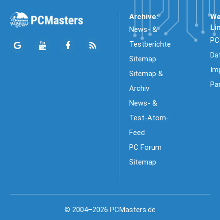
Archive:
We
Li
News- &
PC
Testberichte
Da
Sitemap
Im
Sitemap &
Pa
Archiv
News- &
Test-Atom-
Feed
PC Forum
Sitemap
© 2004–2026 PCMasters.de