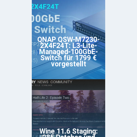
QNAP QSW-M7230-
2X4F24T: L3-Lite-
Managed-100GbE-
Switch für 1799 €
vorgestellt
Wine 11.6 Staging: