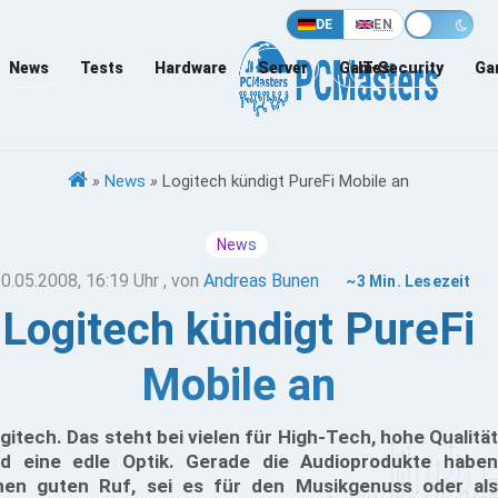
DE
EN
News
Tests
Hardware
Server
Games
IT-Security
Ga
»
News
»
Logitech kündigt PureFi Mobile an
News
0.05.2008, 16:19 Uhr
, von
Andreas Bunen
~3 Min. Lesezeit
Logitech kündigt PureFi
Mobile an
gitech. Das steht bei vielen für High-Tech, hohe Qualität
d eine edle Optik. Gerade die Audioprodukte haben
nen guten Ruf, sei es für den Musikgenuss oder als