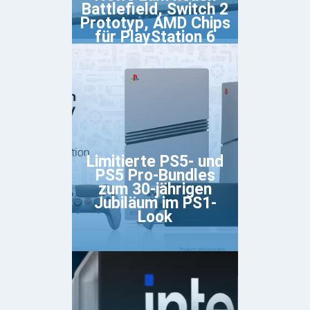
Battlefield, Switch 2
Prototyp, AMD Chips
für PlayStation 6
Limitierte PS5- und
PS5 Pro-Bundles
zum 30-jährigen
Jubiläum im PS1-
Look