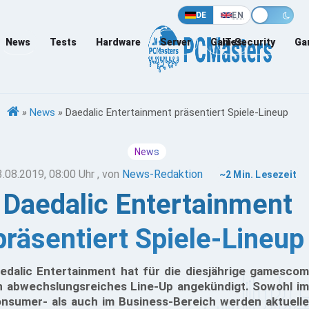
DE
EN
News
Tests
Hardware
Server
Games
IT-Security
Ga
»
News
»
Daedalic Entertainment präsentiert Spiele-Lineup
News
3.08.2019, 08:00 Uhr
, von
News-Redaktion
~2 Min. Lesezeit
Daedalic Entertainment
präsentiert Spiele-Lineup
edalic Entertainment hat für die diesjährige gamescom
n abwechslungsreiches Line-Up angekündigt. Sowohl im
nsumer- als auch im Business-Bereich werden aktuelle