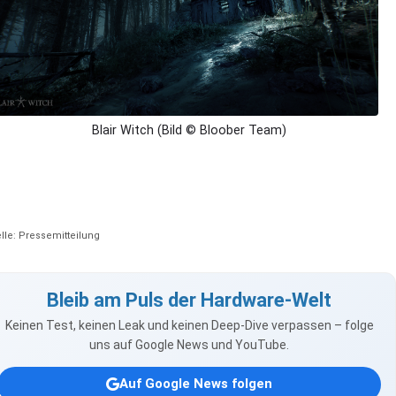
Blair Witch (Bild © Bloober Team)
lle: Pressemitteilung
Bleib am Puls der Hardware-Welt
Keinen Test, keinen Leak und keinen Deep-Dive verpassen – folge
uns auf Google News und YouTube.
Auf Google News folgen