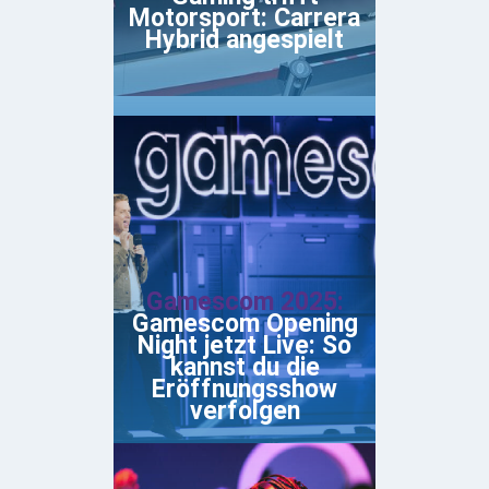
Motorsport: Carrera
Hybrid angespielt
Gamescom 2025:
Gamescom Opening
Night jetzt Live: So
kannst du die
Eröffnungsshow
verfolgen