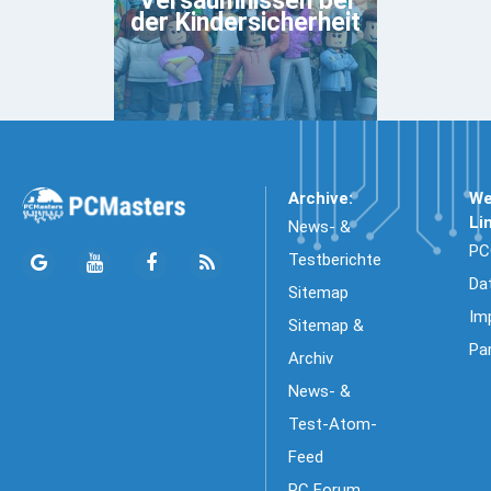
Versäumnissen bei
der Kindersicherheit
Archive:
We
Li
News- &
PC
Testberichte
Da
Sitemap
Im
Sitemap &
Pa
Archiv
News- &
Test-Atom-
Feed
PC Forum