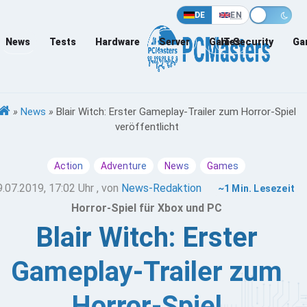
DE
EN
News
Tests
Hardware
Server
Games
IT-Security
Ga
»
News
»
Blair Witch: Erster Gameplay-Trailer zum Horror-Spiel
veröffentlicht
Action
Adventure
News
Games
9.07.2019, 17:02 Uhr
, von
News-Redaktion
~1 Min. Lesezeit
Horror-Spiel für Xbox und PC
Blair Witch: Erster
Gameplay-Trailer zum
Horror-Spiel