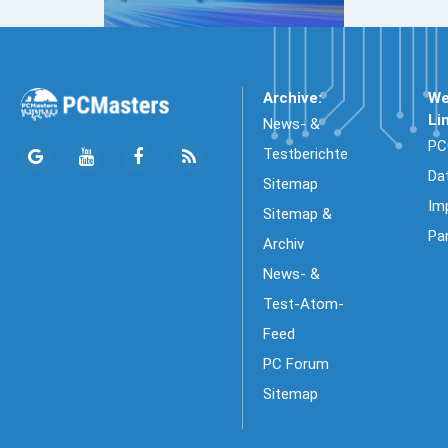
Archive:
We
Li
News- &
PC
Testberichte
Da
Sitemap
Im
Sitemap &
Pa
Archiv
News- &
Test-Atom-
Feed
PC Forum
Sitemap