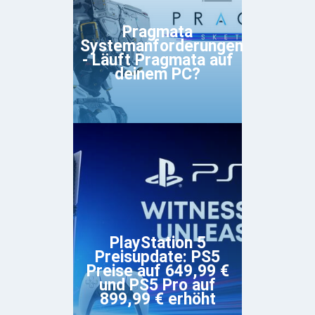
Pragmata
Systemanforderungen
- Läuft Pragmata auf
deinem PC?
PlayStation 5
Preisupdate: PS5
Preise auf 649,99 €
und PS5 Pro auf
899,99 € erhöht