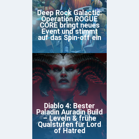
Deep Rock Galactic:
Operation ROGUE
CORE bringt neues
Event und stimmt
auf das Spin-off ein
Diablo 4: Bester
Paladin Auradin Build
– Leveln & frühe
Qualstufen für Lord
of Hatred