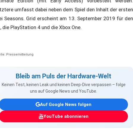
timate Edition (mit Early Access) vorbestellt werden.
tztere umfasst dabei neben dem Spiel den Inhalt der ersten
ei Seasons. Grid erscheint am 13. September 2019 für den
, die PlayStation 4 und die Xbox One.
lle: Pressemitteilung
Bleib am Puls der Hardware-Welt
Keinen Test, keinen Leak und keinen Deep-Dive verpassen – folge
uns auf Google News und YouTube.
Auf Google News folgen
YouTube abonnieren