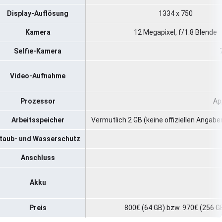
Display-Auflösung
1334 x 750
Kamera
12 Megapixel, f/1.8 Blende
Selfie-Kamera
Video-Aufnahme
Prozessor
Ap
Arbeitsspeicher
Vermutlich 2 GB (keine offiziellen Angabe
taub- und Wasserschutz
Anschluss
Akku
Preis
800€ (64 GB) bzw. 970€ (256 G