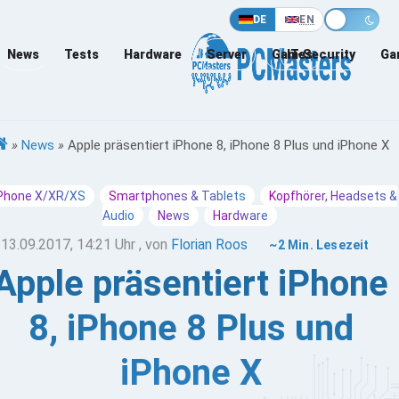
DE
EN
News
Tests
Hardware
Server
Games
IT-Security
Ga
»
News
»
Apple präsentiert iPhone 8, iPhone 8 Plus und iPhone X
Phone X/XR/XS
Smartphones & Tablets
Kopfhörer, Headsets &
Audio
News
Hardware
13.09.2017, 14:21 Uhr
, von
Florian Roos
~2 Min. Lesezeit
Apple präsentiert iPhone
8, iPhone 8 Plus und
iPhone X