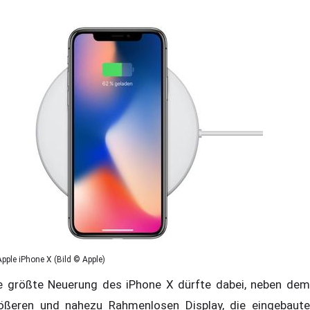
Apple iPhone X (Bild © Apple)
e größte Neuerung des iPhone X dürfte dabei, neben dem
ößeren und nahezu Rahmenlosen Display, die eingebaute