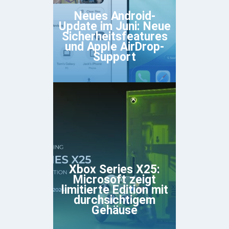
Neues Android-
Update im Juni: Neue
Sicherheitsfeatures
und Apple AirDrop-
Support
Xbox Series X25:
Microsoft zeigt
limitierte Edition mit
durchsichtigem
Gehäuse