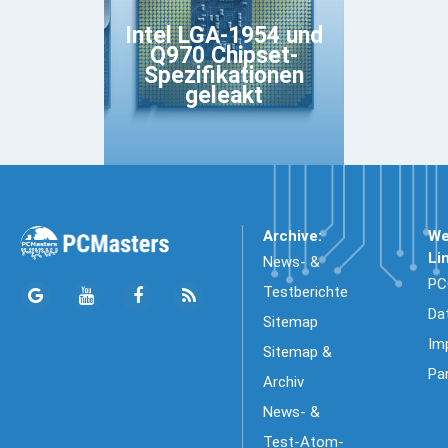
Intel LGA-1954 und
Q970 Chipset-
Spezifikationen
geleakt
Archive:
We
Li
News- &
PC
Testberichte
Da
Sitemap
Im
Sitemap &
Pa
Archiv
News- &
Test-Atom-