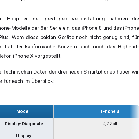
n Hauptteil der gestrigen Veranstaltung nahmen die
hone-Modelle der 8er Serie ein, das iPhone 8 und das iPhone
Plus. Wem diese beiden Geräte noch nicht genug sind, für
n hat der kalifornische Konzern auch noch das Highend-
lefon iPhone X vorgestellt.
e Technischen Daten der drei neuen Smartphones haben wir
er für euch im Überblick:
Modell
iPhone 8
Display-Diagonale
4,7 Zoll
Display