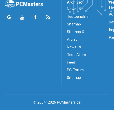
Archive:
We
Li
News- &
PC
Testberichte
Da
Sitemap
Im
Sitemap &
Pa
Archiv
News- &
Test-Atom-
Feed
PC Forum
Sitemap
© 2004–2026 PCMasters.de