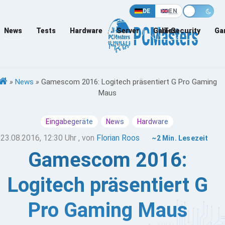
DE
EN
News
Tests
Hardware
Server
Games
IT-Security
Ga
»
News
»
Gamescom 2016: Logitech präsentiert G Pro Gaming
Maus
Eingabegeräte
News
Hardware
23.08.2016, 12:30 Uhr
, von
Florian Roos
~2 Min. Lesezeit
Gamescom 2016:
Logitech präsentiert G
Pro Gaming Maus