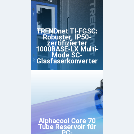
TRENDnet TI-FGSC:
Robuster, IP50-
zertifizierter
1000BASE-LX Multi-
Mode SC-
Glasfaserkonverter
Alphacool Core 70
Tube Reservoir für
PC-