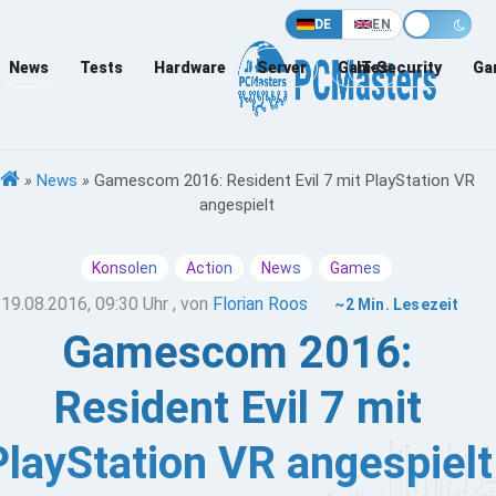
DE
EN
News
Tests
Hardware
Server
Games
IT-Security
Ga
»
News
»
Gamescom 2016: Resident Evil 7 mit PlayStation VR
angespielt
Konsolen
Action
News
Games
19.08.2016, 09:30 Uhr
, von
Florian Roos
~2 Min. Lesezeit
Gamescom 2016:
Resident Evil 7 mit
PlayStation VR angespielt