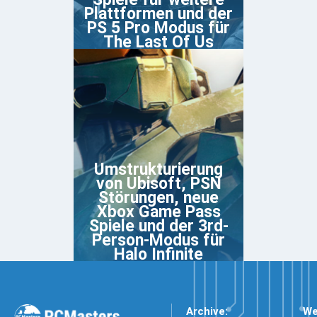
Plattformen und der
PS 5 Pro Modus für
The Last Of Us
Umstrukturierung
von Ubisoft, PSN
Störungen, neue
Xbox Game Pass
Spiele und der 3rd-
Person-Modus für
Halo Infinite
Archive:
We