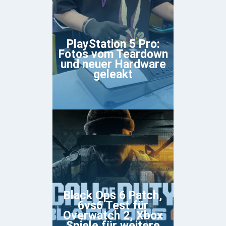
PlayStation 5 Pro:
Fotos vom Teardown
und neuer Hardware
geleakt
Black Ops 6 Patch,
6vs6 Test für
Overwatch 2, Xbox
Spiele für weitere