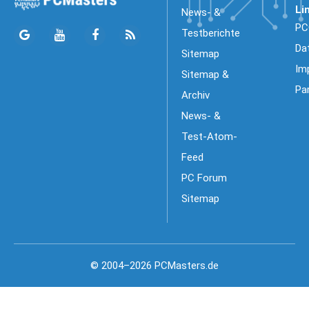
Li
News- &
PC
Testberichte
Da
Sitemap
Im
Sitemap &
Pa
Archiv
News- &
Test-Atom-
Feed
PC Forum
Sitemap
© 2004–2026 PCMasters.de