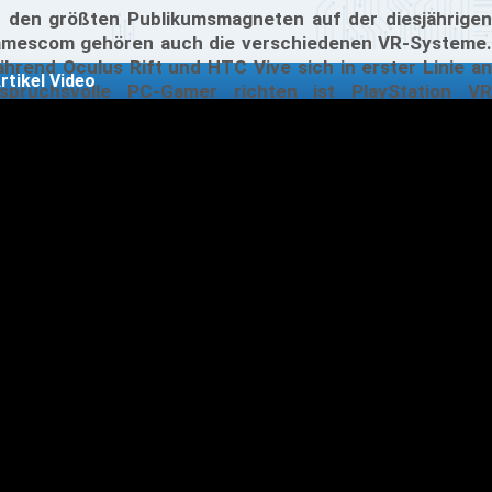
 den größten Publikumsmagneten auf der diesjährigen
mescom gehören auch die verschiedenen VR-Systeme.
hrend Oculus Rift und HTC Vive sich in erster Linie an
rtikel Video
spruchsvolle PC-Gamer richten ist PlayStation VR
plizit für die PlayStation 4 konzipiert. Wir haben das
mmende VR-Display für Sonys Konsole mit der Demo von
sident Evil 7 angespielt.