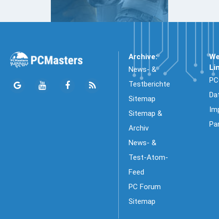
Archive:
We
Li
News- &
PC
Testberichte
Da
Sitemap
Im
Sitemap &
Pa
Archiv
News- &
Test-Atom-
Feed
PC Forum
Sitemap