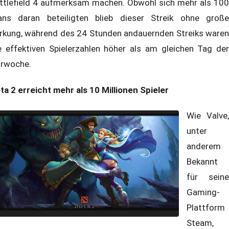
ttlefield 4 aufmerksam machen. Obwohl sich mehr als 100
ans daran beteiligten blieb dieser Streik ohne große
rkung, während des 24 Stunden andauernden Streiks waren
e effektiven Spielerzahlen höher als am gleichen Tag der
rwoche.
ta 2 erreicht mehr als 10 Millionen Spieler
Wie Valve,
unter
anderem
Bekannt
für seine
Gaming-
Plattform
Steam,