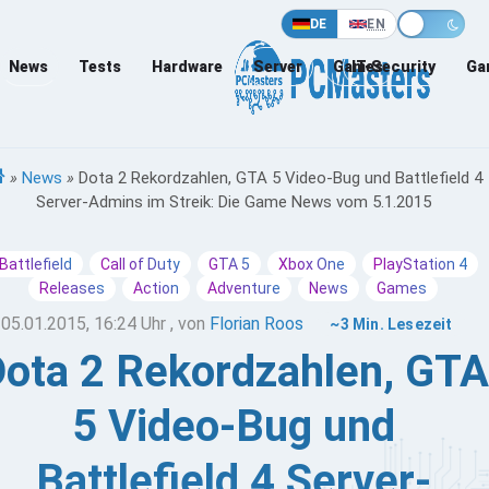
DE
EN
News
Tests
Hardware
Server
Games
IT-Security
Ga
»
News
»
Dota 2 Rekordzahlen, GTA 5 Video-Bug und Battlefield 4
Server-Admins im Streik: Die Game News vom 5.1.2015
Battlefield
Call of Duty
GTA 5
Xbox One
PlayStation 4
Releases
Action
Adventure
News
Games
05.01.2015, 16:24 Uhr
, von
Florian Roos
~3 Min. Lesezeit
ota 2 Rekordzahlen, GTA
5 Video-Bug und
Battlefield 4 Server-