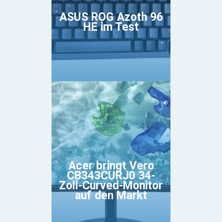
ASUS ROG Azoth 96
HE im Test
Acer bringt Vero
CB343CURJ0 34-
Zoll-Curved-Monitor
auf den Markt