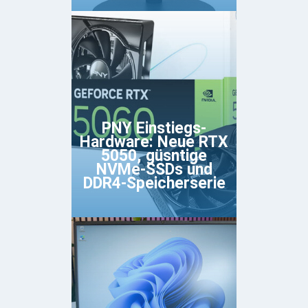
PNY Einstiegs-
Hardware: Neue RTX
5050, güsntige
NVMe-SSDs und
DDR4-Speicherserie