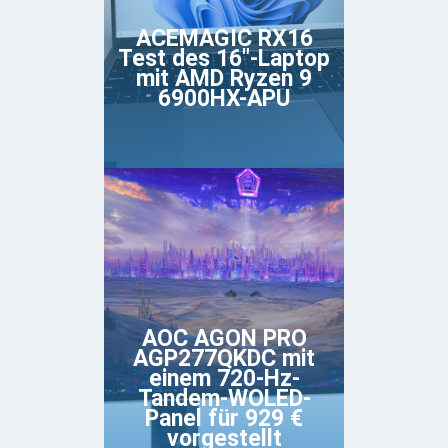
ACEMAGIC RX16
Test des 16"-Laptop
mit AMD Ryzen 9
6900HX-APU
AOC AGON PRO
AGP277QKDC mit
einem 720-Hz-
Tandem-WOLED-
Panel für 929 €
vorgestellt