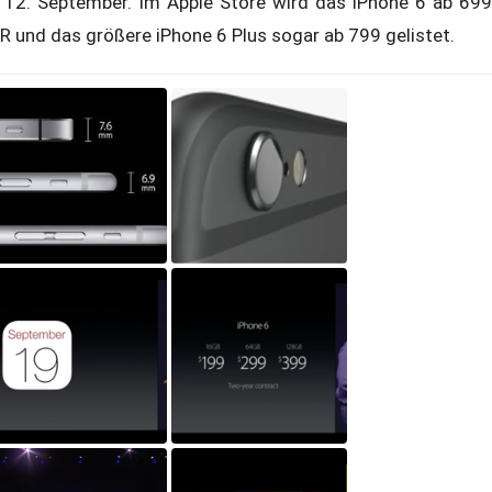
 12. September. Im Apple Store wird das iPhone 6 ab 699
R und das größere iPhone 6 Plus sogar ab 799 gelistet.