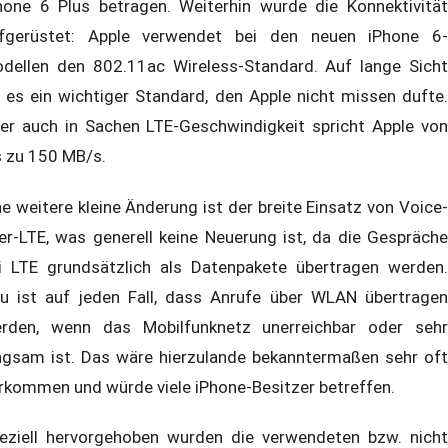
hone 6 Plus betragen. Weiterhin wurde die Konnektivität
fgerüstet: Apple verwendet bei den neuen iPhone 6-
dellen den 802.11ac Wireless-Standard. Auf lange Sicht
t es ein wichtiger Standard, den Apple nicht missen dufte.
er auch in Sachen LTE-Geschwindigkeit spricht Apple von
s zu 150 MB/s.
ne weitere kleine Änderung ist der breite Einsatz von Voice-
er-LTE, was generell keine Neuerung ist, da die Gespräche
i LTE grundsätzlich als Datenpakete übertragen werden.
u ist auf jeden Fall, dass Anrufe über WLAN übertragen
rden, wenn das Mobilfunknetz unerreichbar oder sehr
ngsam ist. Das wäre hierzulande bekanntermaßen sehr oft
rkommen und würde viele iPhone-Besitzer betreffen.
eziell hervorgehoben wurden die verwendeten bzw. nicht