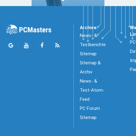
Archive:
We
Li
News- &
PC
Testberichte
Da
Sitemap
Im
Sitemap &
Pa
Archiv
News- &
Test-Atom-
Feed
PC Forum
Sitemap