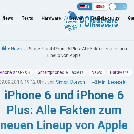
DE
EN
News
Tests
Hardware
Server
Games
IT-Security
Ga
»
News
»
iPhone 6 und iPhone 6 Plus: Alle Fakten zum neuen
Lineup von Apple
iPhone X/XR/XS
Smartphones & Tablets
News
Hardware
09.09.2014, 19:12 Uhr
, von
Simon Dorsch
~2 Min. Lesezeit
iPhone 6 und iPhone 6
Plus: Alle Fakten zum
neuen Lineup von Apple