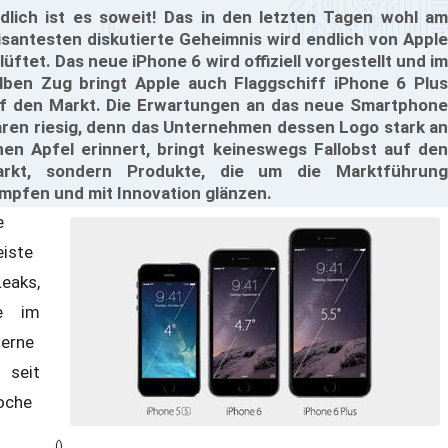
dlich ist es soweit! Das in den letzten Tagen wohl am
isantesten diskutierte Geheimnis wird endlich von Apple
lüftet. Das neue iPhone 6 wird offiziell vorgestellt und im
lben Zug bringt Apple auch Flaggschiff iPhone 6 Plus
f den Markt. Die Erwartungen an das neue Smartphone
ren riesig, denn das Unternehmen dessen Logo stark an
nen Apfel erinnert, bringt keineswegs Fallobst auf den
rkt, sondern Produkte, die um die Marktführung
mpfen und mit Innovation glänzen.
e
iste
Leaks,
e im
terne
seit
oche
()