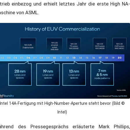
trieb einbezog und erhielt letztes Jahr die erste High NA-
schine von ASML.
Intel 14A-Fertigung mit High-Number-Aperture steht bevor (Bild ©
Intel)
hrend des Pressegesprächs erläuterte Mark Phillips,