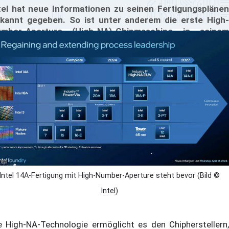
tel hat neue Informationen zu seinen Fertigungsplänen
kannt gegeben. So ist unter anderem die erste High-
mber-Aperture (High-NA)-Chipmaschine in seinem
rschungs- und Entwicklungszentrum in Oregon fertig
stalliert worden. Diese Ankündigung folgt auf eine
rzliche Pressekonferenz, in der Intel die Vorteile der
gh-NA-Technologie für die Chipfertigung hervorhob. Die
chnologie wird Intels Chipherstellungsprozesse
heblich beschleunigen.
Intel 14A-Fertigung mit High-Number-Aperture steht bevor (Bild ©
Intel)
e High-NA-Technologie ermöglicht es den Chipherstellern,