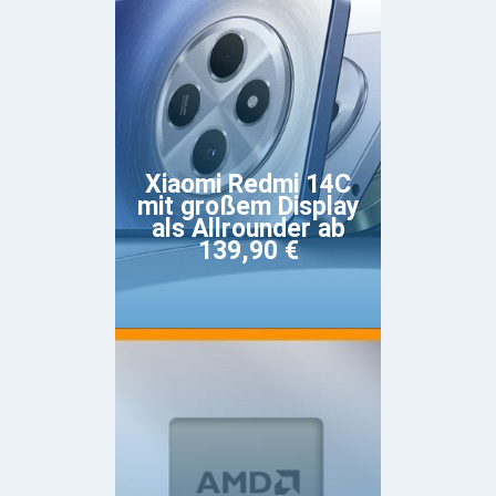
Xiaomi Redmi 14C
mit großem Display
als Allrounder ab
139,90 €