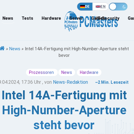
DE
EN
News
Tests
Hardware
Server
Games
IT-Security
Ga
»
News
»
Intel 14A-Fertigung mit High-Number-Aperture steht
bevor
Prozessoren
News
Hardware
9.04.2024, 17:36 Uhr
, von
News-Redaktion
~2 Min. Lesezeit
Intel 14A-Fertigung mit
High-Number-Aperture
steht bevor