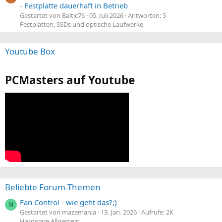
- Festplatte dauerhaft in Betrieb
Gestartet von Baltic76
05. Juli 2026
Antworten: 5
Festplatten, SSDs und optische Laufwerke
Youtube Box
PCMasters auf Youtube
Beliebte Forum-Themen
Fan Control - wie geht das?;)
M
Gestartet von mazemania
13. Jan. 2026
Aufrufe: 2K
Hardware Allgemein