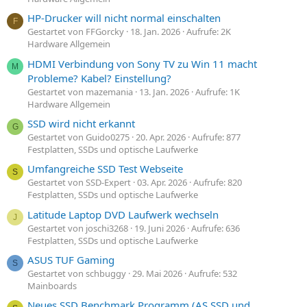
HP-Drucker will nicht normal einschalten
F
Gestartet von FFGorcky
18. Jan. 2026
Aufrufe: 2K
Hardware Allgemein
HDMI Verbindung von Sony TV zu Win 11 macht
M
Probleme? Kabel? Einstellung?
Gestartet von mazemania
13. Jan. 2026
Aufrufe: 1K
Hardware Allgemein
SSD wird nicht erkannt
G
Gestartet von Guido0275
20. Apr. 2026
Aufrufe: 877
Festplatten, SSDs und optische Laufwerke
Umfangreiche SSD Test Webseite
S
Gestartet von SSD-Expert
03. Apr. 2026
Aufrufe: 820
Festplatten, SSDs und optische Laufwerke
Latitude Laptop DVD Laufwerk wechseln
J
Gestartet von joschi3268
19. Juni 2026
Aufrufe: 636
Festplatten, SSDs und optische Laufwerke
ASUS TUF Gaming
S
Gestartet von schbuggy
29. Mai 2026
Aufrufe: 532
Mainboards
Neues SSD Benchmark Programm (AS SSD und