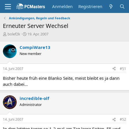
Anmelden
Registrieren
Ankündigungen, Regeln und Feedback
Erneuter Server Wechsel
E
E
bolef2k
19. Apr. 2007
r
r
s
s
CompiWare13
t
t
New member
e
e
l
l
l
l
14. Juni 2007
#51
e
t
r
a
Bisher heute früh eine Blanko Seite, meist bleibt es ja dann
m
auch dabei...
incredible-olf
Administrator
14. Juni 2007
#52
In den letzten tagen so 1-2 mal am Tag leere Seiten, F5 und