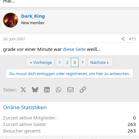
mal...
Dark_King
New member
26. Juni 2007
#75
grade vor einer Minute war
diese Seite
weiß...
Vorherige
1
2
3
7
Nächste
Du musst dich einloggen oder registrieren, um hier zu antworten.
X (Twitter)
Bluesky
LinkedIn
WhatsApp
E-Mail
Link
Teilen:
Online-Statistiken
Zurzeit aktive Mitglieder
0
Zurzeit aktive Gäste
263
Besucher gesamt
263