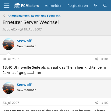
Anmelden
Registrieren
Ankündigungen, Regeln und Feedback
Erneuter Server Wechsel
E
E
bolef2k
19. Apr. 2007
r
r
s
s
Seewolf
t
t
New member
e
e
l
l
l
l
20. Juli 2007
#101
e
t
r
a
13.40 Uhr weiße Seite als ich auf das Them hier klickte, beim
m
2. Anlauf gings....:hmm:
Seewolf
New member
23. Juli 2007
#102
Das Forum war vorher nicht erreichbar, kam immer: Es kann