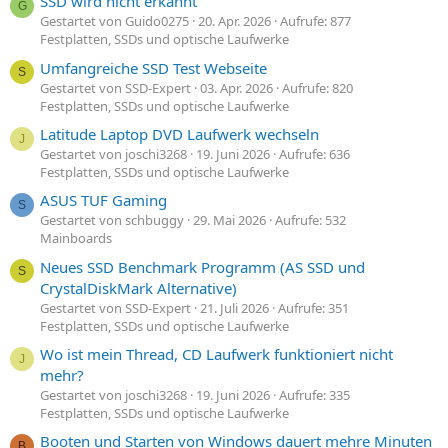
SSD wird nicht erkannt
G
Gestartet von Guido0275
20. Apr. 2026
Aufrufe: 877
Festplatten, SSDs und optische Laufwerke
Umfangreiche SSD Test Webseite
S
Gestartet von SSD-Expert
03. Apr. 2026
Aufrufe: 820
Festplatten, SSDs und optische Laufwerke
Latitude Laptop DVD Laufwerk wechseln
J
Gestartet von joschi3268
19. Juni 2026
Aufrufe: 636
Festplatten, SSDs und optische Laufwerke
ASUS TUF Gaming
S
Gestartet von schbuggy
29. Mai 2026
Aufrufe: 532
Mainboards
Neues SSD Benchmark Programm (AS SSD und
S
CrystalDiskMark Alternative)
Gestartet von SSD-Expert
21. Juli 2026
Aufrufe: 351
Festplatten, SSDs und optische Laufwerke
Wo ist mein Thread, CD Laufwerk funktioniert nicht
J
mehr?
Gestartet von joschi3268
19. Juni 2026
Aufrufe: 335
Festplatten, SSDs und optische Laufwerke
Booten und Starten von Windows dauert mehre Minuten
B