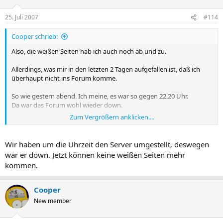
25. Juli 2007
#114
Cooper schrieb:
Also, die weißen Seiten hab ich auch noch ab und zu.
Allerdings, was mir in den letzten 2 Tagen aufgefallen ist, daß ich
überhaupt nicht ins Forum komme.
So wie gestern abend. Ich meine, es war so gegen 22.20 Uhr.
Da war das Forum wohl wieder down.
Zum Vergrößern anklicken....
Genauso war es vorgestern auch.
😉
Doch heut morgen ging ja alles wieder.
Wir haben um die Uhrzeit den Server umgestellt, deswegen
war er down. Jetzt können keine weißen Seiten mehr
kommen.
Cooper
New member