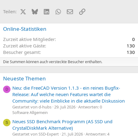
X (Twitter)
Bluesky
LinkedIn
WhatsApp
E-Mail
Link
Teilen:
Online-Statistiken
Zurzeit aktive Mitglieder
0
Zurzeit aktive Gäste
130
Besucher gesamt
130
Die Summen können auch versteckte Besucher enthalten.
Neueste Themen
Neu: die FreeCAD Version 1.1.3 - ein reines Bugfix-
D
Release: Auf welche neuen Features wartet die
Community: viele Einblicke in die aktuelle Diskussion
Gestartet von d-hubs
29. Juli 2026
Antworten: 0
Software Allgemein
Neues SSD Benchmark Programm (AS SSD und
S
CrystalDiskMark Alternative)
Gestartet von SSD-Expert
21. Juli 2026
Antworten: 4