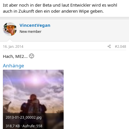
Ist aber noch in der Beta und laut Entwickler wird es wohl
auch in Zukunft den ein oder anderen Wipe geben.
VincentVegan
New member
16. Jan. 2014
#2.048
🙂
Hach, ME2...
Anhänge
2013-01-23_00002.jpg
318,7 KB · Aufrufe: 558