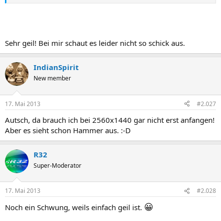
🙂
läuft es dann aber mit 40-50fps
Du hast keine Berechtigung, den Link zu sehen, bitte
Anmelden
oder
Registrieren
Sehr geil! Bei mir schaut es leider nicht so schick aus.
IndianSpirit
Du hast keine Berechtigung, den Link zu sehen, bitte
Anmelden
New member
oder
Registrieren
17. Mai 2013
#2.027
Du hast keine Berechtigung, den Link zu sehen, bitte
Anmelden
Autsch, da brauch ich bei 2560x1440 gar nicht erst anfangen!
oder
Registrieren
Aber es sieht schon Hammer aus. :-D
R32
Du hast keine Berechtigung, den Link zu sehen, bitte
Anmelden
Super-Moderator
oder
Registrieren
17. Mai 2013
#2.028
😀
Noch ein Schwung, weils einfach geil ist.