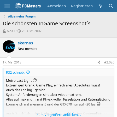
Anmelden
Registrieren
Allgemeine Fragen
Die schönsten InGame Screenshot´s
E
E
NeXT
23. Okt. 2007
r
r
s
s
skornos
t
t
New member
e
e
l
l
l
l
17. Mai 2013
#2.026
e
t
r
a
R32 schrieb:
m
🙂
Metro Last Light
Extrem geil, Grafik, Game Play, einfach alles! Absolutes muss!
Auch das Feeling - genial!
System Anforderungen sind aber wieder extrem.
Alles auf maximum, mit Physx voller Tesselation und Katenglättung
😀
komme ich mit meinem i5 und der GTX670 nur auf ~20 fps
Auch "Hoch" also eine Stufe drunter, und 2 facher Kantenglättung
Zum Vergrößern anklicken....