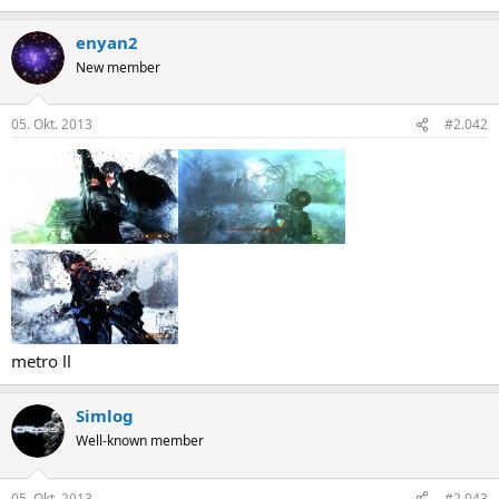
enyan2
New member
05. Okt. 2013
#2.042
metro ll
Simlog
Well-known member
05. Okt. 2013
#2.043