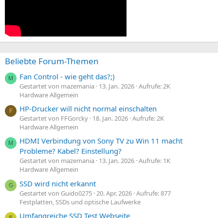
Beliebte Forum-Themen
Fan Control - wie geht das?;)
M
Gestartet von mazemania
13. Jan. 2026
Aufrufe: 2K
Hardware Allgemein
HP-Drucker will nicht normal einschalten
F
Gestartet von FFGorcky
18. Jan. 2026
Aufrufe: 2K
Hardware Allgemein
HDMI Verbindung von Sony TV zu Win 11 macht
M
Probleme? Kabel? Einstellung?
Gestartet von mazemania
13. Jan. 2026
Aufrufe: 1K
Hardware Allgemein
SSD wird nicht erkannt
G
Gestartet von Guido0275
20. Apr. 2026
Aufrufe: 877
Festplatten, SSDs und optische Laufwerke
Umfangreiche SSD Test Webseite
S