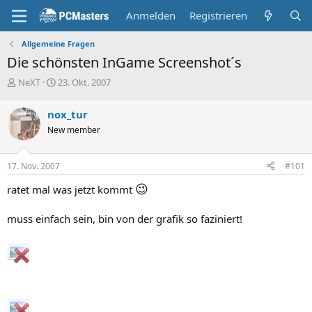
Anmelden
Registrieren
Allgemeine Fragen
Die schönsten InGame Screenshot´s
E
E
NeXT
23. Okt. 2007
r
r
s
s
nox_tur
t
t
New member
e
e
l
l
l
l
17. Nov. 2007
#101
e
t
r
a
😉
ratet mal was jetzt kommt
m
muss einfach sein, bin von der grafik so faziniert!