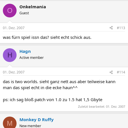
Onkelmania
O
Guest
01. Dez. 2007
#113
was fürn spiel issn das? sieht echt schick aus.
Hagn
H
Active member
01. Dez. 2007
#114
das is two worlds. sieht ganz nett aus aber teilweise kann
man das spiel echt in die ecke haun^^
ps: ich sag bloß patch von 1.0 zu 1.5 hat 1,5 Gbyte
Zuletzt bearbeitet:
01. Dez. 2007
Monkey D Ruffy
M
New member