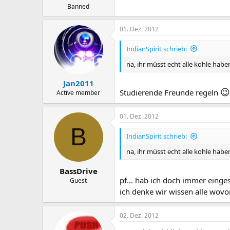
Banned
01. Dez. 2012
IndianSpirit schrieb:
na, ihr müsst echt alle kohle hab
Jan2011
😉
Studierende Freunde regeln
Active member
01. Dez. 2012
B
IndianSpirit schrieb:
na, ihr müsst echt alle kohle hab
BassDrive
pf... hab ich doch immer eingest
Guest
ich denke wir wissen alle wov
02. Dez. 2012