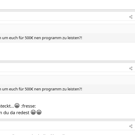
en um euch für 500€ nen programm zu leisten?!
en um euch für 500€ nen programm zu leisten?!
😀
eckt...
:fresse:
😀
😀
on du da redest