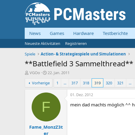
News
Games
Hardware
Testberichte
Neueste Aktivitäten
Registrieren
Spiele
Action- & Strategiespiele und Simulationen
**Battlefield 3 Sammelthread**
E
E
VGOo
22. Jan. 2011
r
r
Vorherige
1
...
317
318
319
320
321
...
s
s
t
t
e
e
01. Dez. 2012
l
l
F
mein dad machts möglich ^^ h
l
l
e
t
r
a
m
Fame_MonzZ3t
er