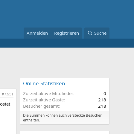
Anmelden
Registrieren
Suche
Online-Statistiken
Zurzeit aktive Mitglieder
0
#7.951
Zurzeit aktive Gäste
218
ostet
Besucher gesamt
218
Die Summen können auch versteckte Besucher
enthalten.