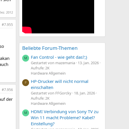
Dez. 2012
#7.955
 so
Beliebte Forum-Themen
Fan Control - wie geht das?;)
bakan
M
Gestartet von mazemania
13. Jan. 2026
 auch
Aufrufe: 2K
Hardware Allgemein
HP-Drucker will nicht normal
F
einschalten
#7.956
Gestartet von FFGorcky
18. Jan. 2026
Aufrufe: 2K
auf der
Hardware Allgemein
HDMI Verbindung von Sony TV zu
M
Win 11 macht Probleme? Kabel?
Einstellung?