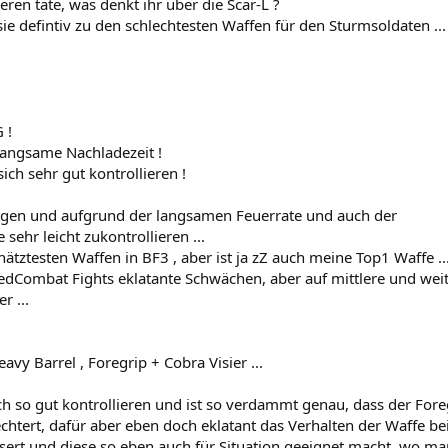
eren täte, was denkt ihr über die Scar-L ?
ie defintiv zu den schlechtesten Waffen für den Sturmsoldaten ...
 !
 langsame Nachladezeit !
sich sehr gut kontrollieren !
wogen und aufgrund der langsamen Feuerrate und auch der
sehr leicht zukontrollieren ...
hätztesten Waffen in BF3 , aber ist ja zZ auch meine Top1 Waffe ..
osedCombat Fights eklatante Schwächen, aber auf mittlere und wei
r ...
eavy Barrel , Foregrip + Cobra Visier ...
ich so gut kontrollieren und ist so verdammt genau, dass der Fore
chtert, dafür aber eben doch eklatant das Verhalten der Waffe b
sert und diese so eben auch für Situation geeignet macht, wo ma