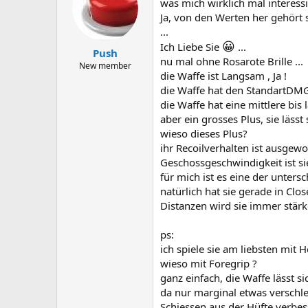
was mich wirklich mal interessi
Ja, von den Werten her gehört s
...
😀
Ich Liebe Sie
...
Push
nu mal ohne Rosarote Brille ...
New member
die Waffe ist Langsam , Ja !
die Waffe hat den StandartDMG
die Waffe hat eine mittlere bis
aber ein grosses Plus, sie lässt 
wieso dieses Plus?
ihr Recoilverhalten ist ausge
Geschossgeschwindigkeit ist sie 
für mich ist es eine der untersc
natürlich hat sie gerade in Cl
Distanzen wird sie immer stärke
ps:
ich spiele sie am liebsten mit H
wieso mit Foregrip ?
ganz einfach, die Waffe lässt s
da nur marginal etwas verschle
Schiessen aus der Hüfte verbes