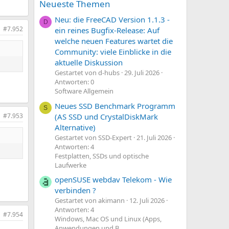
Neueste Themen
Neu: die FreeCAD Version 1.1.3 -
D
#7.952
ein reines Bugfix-Release: Auf
welche neuen Features wartet die
Community: viele Einblicke in die
aktuelle Diskussion
Gestartet von d-hubs
29. Juli 2026
Antworten: 0
Software Allgemein
Neues SSD Benchmark Programm
S
(AS SSD und CrystalDiskMark
#7.953
Alternative)
Gestartet von SSD-Expert
21. Juli 2026
Antworten: 4
Festplatten, SSDs und optische
Laufwerke
openSUSE webdav Telekom - Wie
verbinden ?
Gestartet von akimann
12. Juli 2026
Antworten: 4
#7.954
Windows, Mac OS und Linux (Apps,
Anwendungen und B