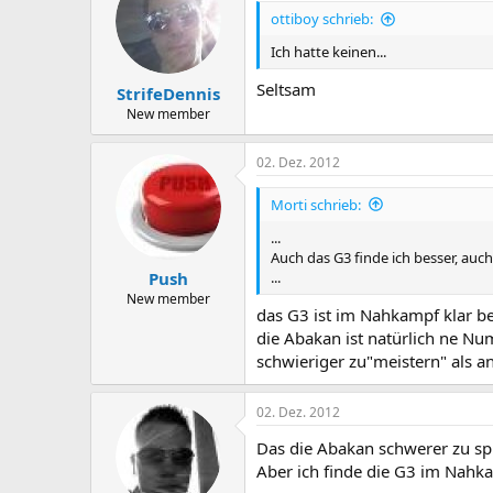
ottiboy schrieb:
Ich hatte keinen...
Seltsam
StrifeDennis
New member
02. Dez. 2012
Morti schrieb:
...
Auch das G3 finde ich besser, au
...
Push
New member
das G3 ist im Nahkampf klar 
die Abakan ist natürlich ne Num
schwieriger zu"meistern" als an
02. Dez. 2012
Das die Abakan schwerer zu spi
Aber ich finde die G3 im Nahka