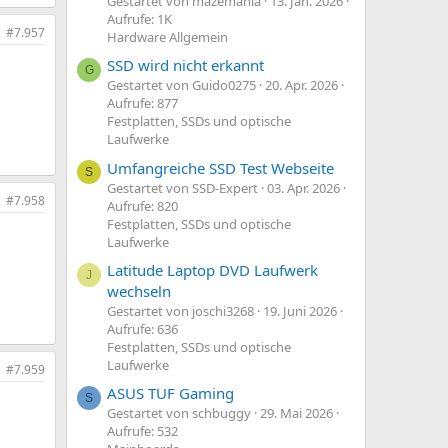
Gestartet von mazemania
13. Jan. 2026
Aufrufe: 1K
#7.957
Hardware Allgemein
SSD wird nicht erkannt
G
Gestartet von Guido0275
20. Apr. 2026
Aufrufe: 877
Festplatten, SSDs und optische
Laufwerke
Umfangreiche SSD Test Webseite
S
Gestartet von SSD-Expert
03. Apr. 2026
#7.958
Aufrufe: 820
Festplatten, SSDs und optische
Laufwerke
Latitude Laptop DVD Laufwerk
J
wechseln
Gestartet von joschi3268
19. Juni 2026
Aufrufe: 636
Festplatten, SSDs und optische
Laufwerke
#7.959
ASUS TUF Gaming
S
Gestartet von schbuggy
29. Mai 2026
Aufrufe: 532