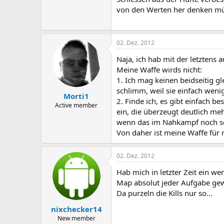
von den Werten her denken müs
02. Dez. 2012
Naja, ich hab mit der letztens 
Meine Waffe wirds nicht:
1. Ich mag keinen beidseitig gl
schlimm, weil sie einfach wenig
Morti1
2. Finde ich, es gibt einfach b
Active member
ein, die überzeugt deutlich meh
wenn das im Nahkampf noch sch
Von daher ist meine Waffe für 
02. Dez. 2012
Hab mich in letzter Zeit ein w
Map absolut jeder Aufgabe ge
Da purzeln die Kills nur so...
nixchecker14
New member