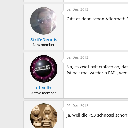
02. Dez. 2012
Gibt es denn schon Aftermath 
StrifeDennis
New member
02. Dez. 2012
Na, es zeigt halt einfach an, d
Ist halt mal wieder n FAIL, we
ClisClis
Active member
02. Dez. 2012
ja, weil die PS3 schnösel scho