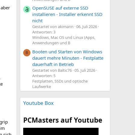
 aber
OpenSUSE auf externe SSD
installieren - Installer erkennt SSD
nicht
Gestartet von akimann
06. Juli 2026
Antworten: 3
Windows, Mac OS und Linux (Apps,
Anwendungen und B
Booten und Starten von Windows
B
dauert mehre Minuten - Festplatte
dauerhaft in Betrieb
Gestartet von Baltic76
05. Juli 2026
Antworten: 5
.
Festplatten, SSDs und optische
te
Laufwerke
Youtube Box
PCMasters auf Youtube
grip
eim
n sich