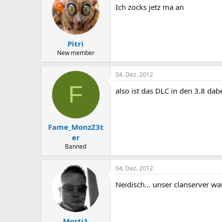
Ich zocks jetz ma an
Pitri
New member
04. Dez. 2012
F
also ist das DLC in den 3.8 dab
Fame_MonzZ3t
er
Banned
04. Dez. 2012
Neidisch... unser clanserver wa
Morti1