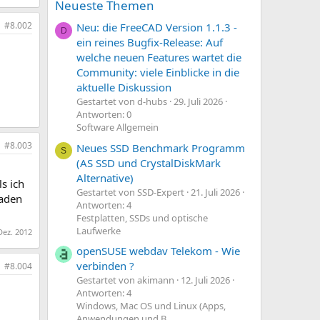
Neueste Themen
#8.002
Neu: die FreeCAD Version 1.1.3 -
D
ein reines Bugfix-Release: Auf
welche neuen Features wartet die
Community: viele Einblicke in die
aktuelle Diskussion
Gestartet von d-hubs
29. Juli 2026
Antworten: 0
Software Allgemein
#8.003
Neues SSD Benchmark Programm
S
(AS SSD und CrystalDiskMark
Alternative)
s ich
Gestartet von SSD-Expert
21. Juli 2026
laden
Antworten: 4
Festplatten, SSDs und optische
Laufwerke
Dez. 2012
openSUSE webdav Telekom - Wie
verbinden ?
#8.004
Gestartet von akimann
12. Juli 2026
Antworten: 4
Windows, Mac OS und Linux (Apps,
Anwendungen und B