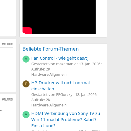
#8.008
Beliebte Forum-Themen
Fan Control - wie geht das?;)
M
Gestartet von mazemania
13. Jan. 2026
Aufrufe: 2K
Hardware Allgemein
HP-Drucker will nicht normal
F
einschalten
Gestartet von FFGorcky
18. Jan. 2026
#8.009
Aufrufe: 2K
Hardware Allgemein
..
HDMI Verbindung von Sony TV zu
M
Win 11 macht Probleme? Kabel?
Einstellung?