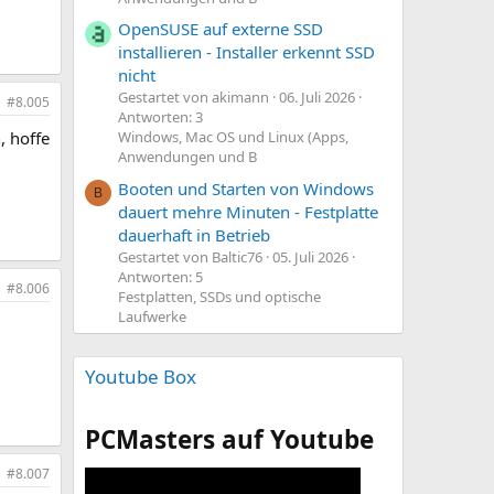
OpenSUSE auf externe SSD
installieren - Installer erkennt SSD
nicht
Gestartet von akimann
06. Juli 2026
#8.005
Antworten: 3
, hoffe
Windows, Mac OS und Linux (Apps,
Anwendungen und B
Booten und Starten von Windows
B
dauert mehre Minuten - Festplatte
dauerhaft in Betrieb
Gestartet von Baltic76
05. Juli 2026
Antworten: 5
#8.006
Festplatten, SSDs und optische
Laufwerke
Youtube Box
PCMasters auf Youtube
#8.007