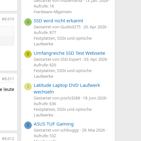
Gestartet von mazemania
13. Jan. 2026
Aufrufe: 1K
Hardware Allgemein
#8.010
SSD wird nicht erkannt
G
Gestartet von Guido0275
20. Apr. 2026
Aufrufe: 877
Festplatten, SSDs und optische
Laufwerke
Umfangreiche SSD Test Webseite
S
Gestartet von SSD-Expert
03. Apr. 2026
Aufrufe: 820
Festplatten, SSDs und optische
Laufwerke
#8.011
Latitude Laptop DVD Laufwerk
J
e leute
wechseln
Gestartet von joschi3268
19. Juni 2026
Aufrufe: 636
Festplatten, SSDs und optische
Laufwerke
ASUS TUF Gaming
S
Gestartet von schbuggy
29. Mai 2026
Aufrufe: 532
#8.012