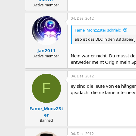
Active member
04. Dez. 2012
Fame_MonzZ3ter schrieb:
also ist das DLC in den 3.8 dabei?
Jan2011
Nein war er nicht. Du musst de
Active member
entweder meint Origin mein Spie
04. Dez. 2012
F
ey sind die leute von ea hänge
geadacht die ne lame internet
Fame_MonzZ3t
er
Banned
04. Dez. 2012