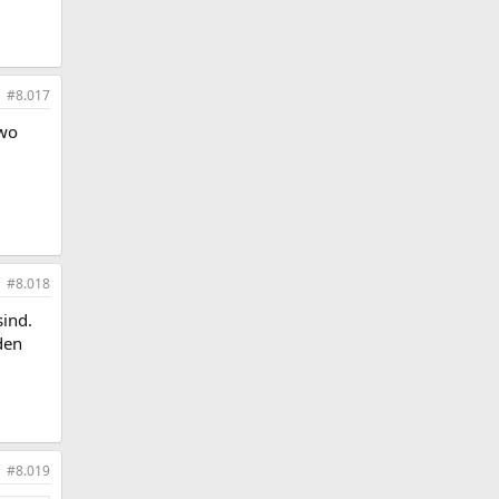
#8.017
 wo
#8.018
sind.
den
#8.019