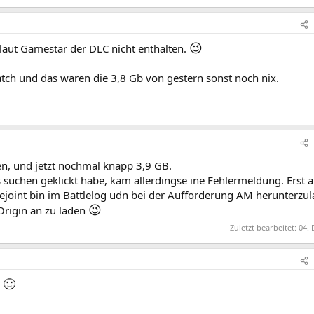
😉
laut Gamestar der DLC nicht enthalten.
atch und das waren die 3,8 Gb von gestern sonst noch nix.
en, und jetzt nochmal knapp 3,9 GB.
 suchen geklickt habe, kam allerdingse ine Fehlermeldung. Erst al
ejoint bin im Battlelog udn bei der Aufforderung AM herunterzu
😉
 Origin an zu laden
Zuletzt bearbeitet:
04. 
🙂
h