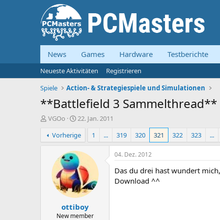
News
Games
Hardware
Testberichte
Neueste Aktivitäten
Registrieren
Spiele
Action- & Strategiespiele und Simulationen
**Battlefield 3 Sammelthread**
E
E
VGOo
22. Jan. 2011
r
r
Vorherige
1
...
319
320
321
322
323
...
s
s
t
t
e
e
04. Dez. 2012
l
l
Das du drei hast wundert mich
l
l
e
t
Download ^^
r
a
m
ottiboy
New member