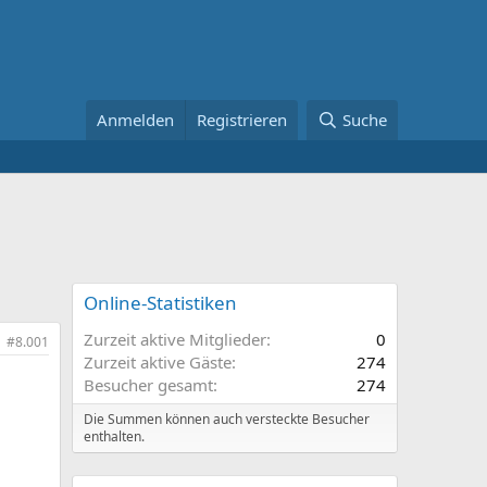
Anmelden
Registrieren
Suche
Online-Statistiken
Zurzeit aktive Mitglieder
0
#8.001
Zurzeit aktive Gäste
274
Besucher gesamt
274
Die Summen können auch versteckte Besucher
enthalten.