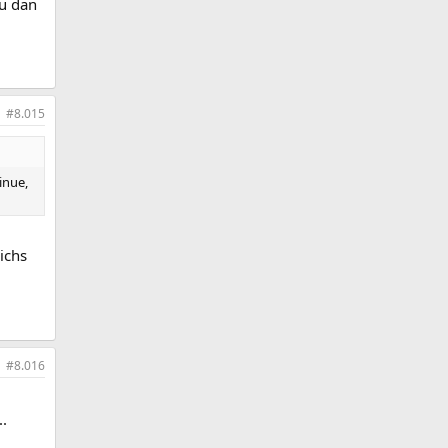
du dan
#8.015
inue,
ichs
#8.016
.