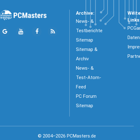
Archive:
Weit
Links
News- &
PCGa
Testberichte
Daten
Sitemap
Impr
Sitemap &
Partn
Archiv
News- &
Test-Atom-
Feed
PC Forum
Sitemap
© 2004–2026 PCMasters.de