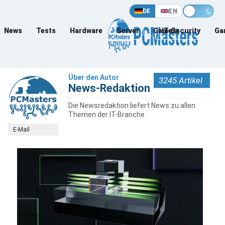
DE
EN
News
Tests
Hardware
Server
Games
IT-Security
Ga
Über den Autor
3245 Artikel
News-Redaktion
Die Newsredaktion liefert News zu allen
Themen der IT-Branche
E-Mail