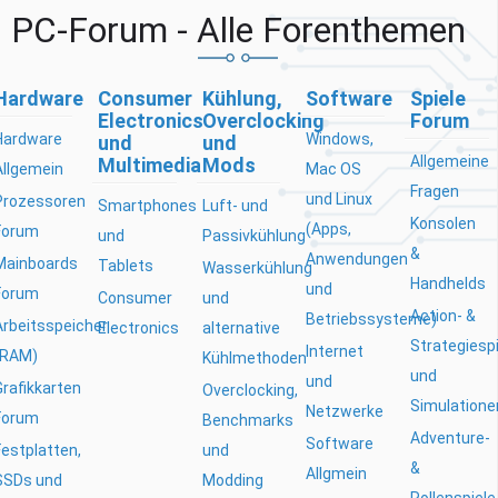
PC-Forum - Alle Forenthemen
Hardware
Consumer
Kühlung,
Software
Spiele
Electronics
Overclocking
Forum
Hardware
Windows,
und
und
Allgemeine
Multimedia
Mods
Allgemein
Mac OS
Fragen
und Linux
Prozessoren
Smartphones
Luft- und
Konsolen
(Apps,
Forum
und
Passivkühlung
&
Anwendungen
Mainboards
Tablets
Wasserkühlung
Handhelds
und
Forum
Consumer
und
Action- &
Betriebssysteme)
Arbeitsspeicher
Electronics
alternative
Strategiesp
Internet
(RAM)
Kühlmethoden
und
und
Grafikkarten
Overclocking,
Simulatione
Netzwerke
Forum
Benchmarks
Adventure-
Software
Festplatten,
und
&
Allgmein
SSDs und
Modding