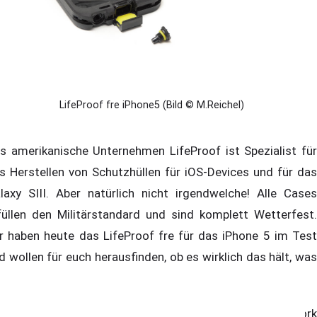
LifeProof fre iPhone5 (Bild © M.Reichel)
s amerikanische Unternehmen LifeProof ist Spezialist für
s Herstellen von Schutzhüllen für iOS-Devices und für das
laxy SIII. Aber natürlich nicht irgendwelche! Alle Cases
füllen den Militärstandard und sind komplett Wetterfest.
r haben heute das LifeProof fre für das iPhone 5 im Test
d wollen für euch herausfinden, ob es wirklich das hält, was
 verspricht.
 dieser Stelle geht noch ein Dank an GlobalCom PR Network