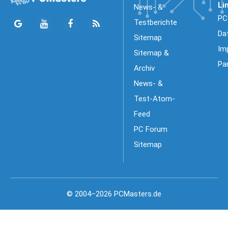
Li
News- &
PC
Testberichte
Da
Sitemap
Im
Sitemap &
Pa
Archiv
News- &
Test-Atom-
Feed
PC Forum
Sitemap
© 2004–2026 PCMasters.de