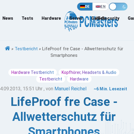
DE
EN
News
Tests
Hardware
Server
Games
IT-Security
Ga
»
Testbericht
»
LifeProof fre Case - Allwetterschutz für
Smartphones
Hardware Testbericht
Kopfhörer, Headsets & Audio
Testbericht
Hardware
4.09.2013, 15:51 Uhr
, von
Manuel Reichel
~6 Min. Lesezeit
LifeProof fre Case -
Allwetterschutz für
Smartphones