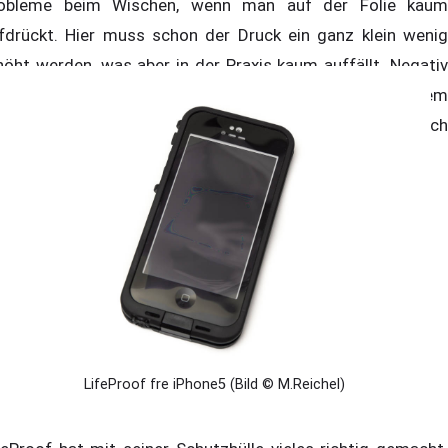
obleme beim Wischen, wenn man auf der Folie kaum
fdrückt. Hier muss schon der Druck ein ganz klein wenig
höht werden, was aber in der Praxis kaum auffällt. Negativ
t uns leider zu Letzt auch noch ein bunter Schleier auf dem
splay aufgefallen. Dieser kommt von der Folie und hat sich
 Test nicht entfernen lassen. Stören tut er aber nicht.
LifeProof fre iPhone5 (Bild © M.Reichel)